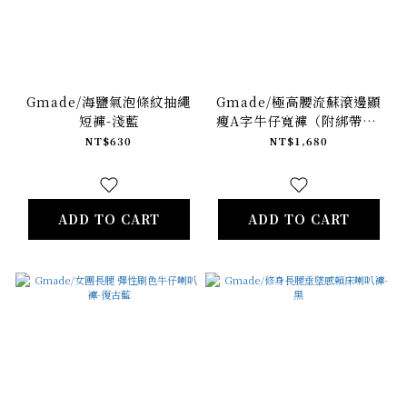
Gmade/海鹽氣泡條紋抽繩
Gmade/極高腰流蘇滾邊顯
短褲-淺藍
瘦A字牛仔寬褲（附綁帶）-
原色藍
NT$630
NT$1,680
ADD TO CART
ADD TO CART