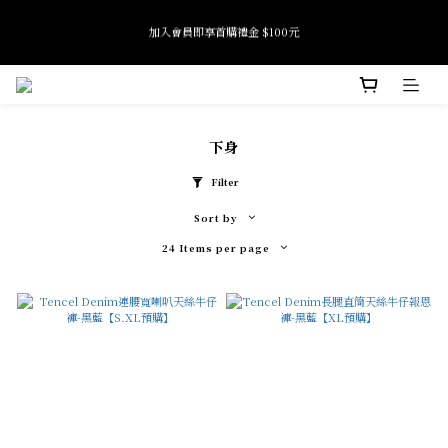
7
7
6
7
5
9
全館滿 $2500 免運
6
6
5
6
4
9
8
加入會員即享首購禮金 $100元
5
5
4
5
3
9
8
7
4
4
3
4
2
8
7
6
3
3
2
3
1
7
6
5
Tide if softness 夏日快閃店 pop-up event即將結束
2
2
1
2
0
6
5
4
:
:
:
SEE MORE
Days
Hours
Minutes
Seconds
1
1
0
1
5
4
3
0
0
0
4
3
2
下身
3
2
1
全館滿 $2500 免運
2
1
0
Filter
1
0
0
Sort by
24 Items per page