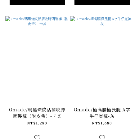
Gmade/瑪黑條紋活摺收胯
Gmade/極高腰極長腿 A字
西裝褲（附皮帶）-卡其
牛仔寬褲-灰
NT$1,280
NT$1,680