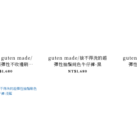
uten made/
guten made/捨不得洗的超
gute
超彈性不收邊刷色
彈性抽鬚純色牛仔褲-黑
彈
-美式復古
$1,680
NT$1,680