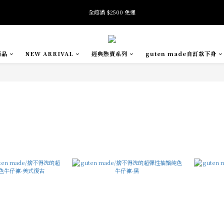
8
8
6
9
8
7
全館滿 $2500 免運
全館滿 $2500 免運
7
7
5
8
7
6
6
6
4
7
9
6
5
5
5
3
6
8
5
4
加入會員即享首購禮金 $100元
4
4
2
5
7
4
3
3
3
1
4
6
9
3
2
商品
NEW ARRIVAL
經典熱賣系列
guten made自訂款下身
2
2
0
3
5
8
2
1
:
:
:
SE
oftness 夏日快閃店 pop-up event即將結束
日
時
分
秒
1
1
2
4
7
1
0
0
0
1
3
6
0
0
2
5
全館滿 $2500 免運
1
4
0
3
2
1
0