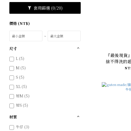
套用篩選
(0/20)
價格 (NT$)
~
尺寸
『最後現貨』g
L (5)
捨不得洗的
牛仔褲
M (5)
NT
S (5)
XL (5)
短M (5)
短S (5)
材質
牛仔 (3)