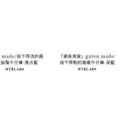
n made/捨不得洗的超
『最後現貨』guten made/
性抽鬚牛仔褲-復古藍
捨不得脫的激瘦牛仔褲-深藍
NT$1,680
NT$1,480