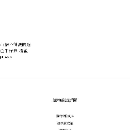
ade/捨不得洗的超
色牛仔褲-淺藍
$1,680
購物前請詳閱
購物須知QA
退換貨政策