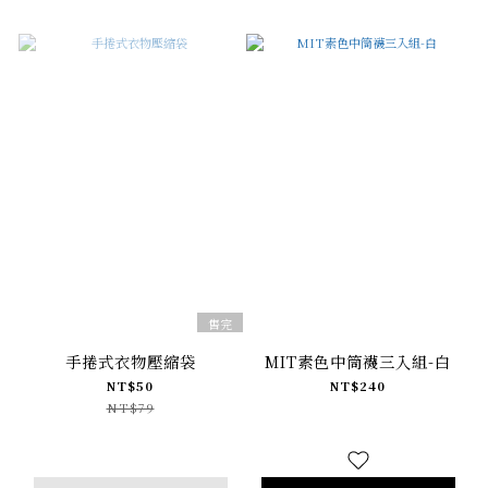
售完
手捲式衣物壓縮袋
MIT素色中筒襪三入組-白
NT$50
NT$240
NT$79