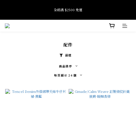
9
全館滿 $2500 免運
全館滿 $2500 免運
9
8
9
8
7
8
7
9
6
7
9
6
8
5
6
9
8
加入會員即享首購禮金 $100元
5
7
4
5
8
7
4
6
3
4
7
6
配件
3
5
2
3
9
6
5
Tide if softness 夏日快閃店 pop-up event即將結束
2
4
1
9
2
8
5
4
:
:
:
SEE MORE
日
時
分
秒
1
3
0
8
1
7
4
3
篩選
0
2
7
0
6
3
2
1
6
5
2
1
商品排序
全館滿 $2500 免運
0
5
4
1
0
每頁顯示 24 個
4
3
0
3
2
2
1
1
0
0