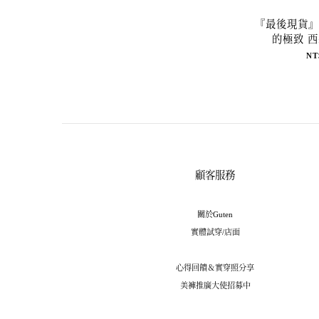
『最後現貨』gu
的極致 西
NT
顧客服務
關於Guten
實體試穿/店面
心得回饋＆實穿照分享
美褲推廣大使招募中