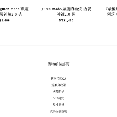
ten made/顯瘦
guten made/顯瘦的極致 西裝
『最後現
裝神褲2.0-杏
神褲2.0-黑
俐落
$1,480
NT$1,480
購物前請詳閱
購物須知QA
退換貨政策
國際配送
VIP制度
尺寸測量
洗滌保養說明