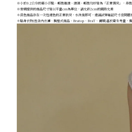
※小於0.2公分的極小汙點、輕微雜線、線頭、輕微勾紗皆為「正常情況」，非
※官網提供的商品尺寸皆以平量cm為單位，請允許2cm的國際允差
＊深色商品存在一次性褪色的正常狀況，水洗後即可，建議試穿確認尺寸沒問題
＊貼身衣物(包含內衣褲、胸墊式商品、Bratop、BraT、襪類)基於衛生考量