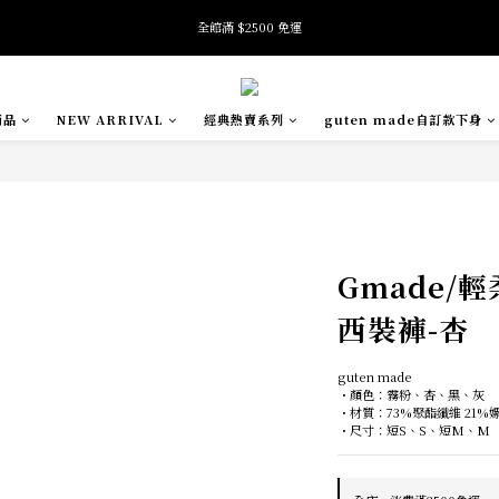
8
6
8
7
6
全館滿 $2500 免運
全館滿 $2500 免運
7
5
9
7
9
6
5
6
9
4
8
6
8
5
4
5
8
3
7
5
7
4
3
加入會員即享首購禮金 $100元
4
7
2
6
4
6
3
2
3
6
1
5
3
5
2
1
商品
NEW ARRIVAL
經典熱賣系列
guten made自訂款下身
2
5
0
4
2
4
1
0
:
:
:
SE
oftness 夏日快閃店 pop-up event即將結束
日
時
分
秒
1
4
3
1
3
0
0
3
2
0
2
2
1
1
全館滿 $2500 免運
1
0
0
0
Gmade/
西裝褲-杏
guten made
・顏色：霧粉、杏、黑、灰
・材質：73%聚酯纖維 21%
・尺寸：短S、S、短M、M