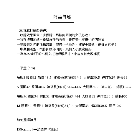
商品描述
【超涼感打摺西裝褲】
－收胯效果極佳，有假胯、馬鞍肉困繞的女孩必收！
－特別選用涼感＋垂墜度佳的布料，是夏天也穿得住的西裝褲
－從腰部延伸的活摺設計，整體不呆版外，褲腳更飄逸，視覺更直腿！
－中高腰版型，很修飾腹部肉肉，跟惱人小腹說掰掰
－專為158以下的小隻女打造短版尺寸，小隻女孩免改褲長
・平量 (cm)
短版S 腰圍32 臀圍48.5 褲襠長(前/後)33/43 大腿圍30.5 褲口寬29 總長99
S 腰圍32 臀圍48.5 褲襠長(前/後)33.5/43.5 大腿圍30.5 褲口寬29 總長105.5
短版M 腰圍34 臀圍51 褲襠長(前/後)34/44 大腿圍33 褲口寬30.5 總長100
M 腰圍34 臀圍51 褲襠長(前/後)34/44 大腿圍33 褲口寬30.5 總長106
如何選擇褲長：
158cm以下➡️請選擇『短版』