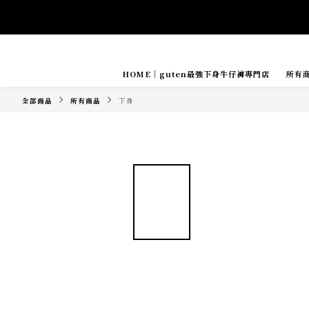
HOME｜guten最強下身牛仔褲專門店
所有
Tide if s
全部商品
所有商品
下身