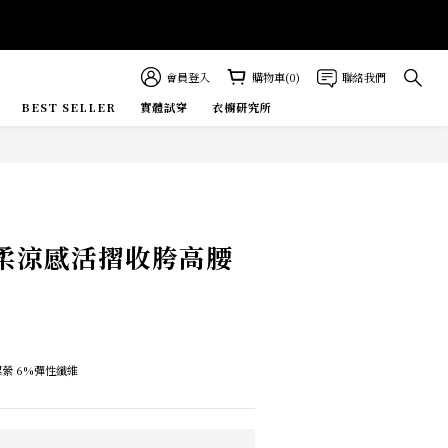
會員登入
購物車(0)
聯絡我們
BEST SELLER
實體試穿
衣櫥研究所
E MORE
輕柔涼感活摺收胯高腰
嫘縈 6%彈性纖維