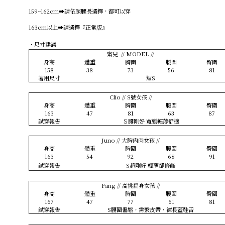
159~162cm➡️請依照腿長選擇，都可以穿
163cm以上➡️請選擇『正常版』
・尺寸建議
甯兒 // MODEL //
身高
體重
胸圍
腰圍
臀圍
158
38
73
56
81
著用尺寸
短S
Clio // S號女孩 //
身高
體重
胸圍
腰圍
臀圍
163
47
81
63
87
試穿報告
Ｓ腰剛好 寬鬆輕薄舒適
Juno // 大胸肉肉女孩 //
身高
體重
胸圍
腰圍
臀圍
163
54
92
68
91
試穿報告
S超剛好 輕薄卻修飾
Fang // 高挑扁身女孩 //
身高
體重
胸圍
腰圍
臀圍
167
47
77
61
81
試穿報告
S腰圍偏鬆，需繫皮帶，褲長蓋鞋舌