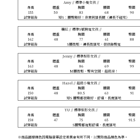
Amy // 標準小隻女孩 //
身高
體重
胸圍
腰圍
臀圍
155
50
83
68
90
試穿報告
短S：腰臀剛好！非常俐落長腿（褲長不碰地）
穰紜 // 標準S號胯寬女孩 //
身高
體重
胸圍
腰圍
臀圍
162
48
77
61
88
試穿報告
S腰微鬆，褲長微落地，很修飾臀寬
Jenny // 標準梨形女孩 //
身高
體重
胸圍
腰圍
臀圍
163
48
86
69
99
試穿報告
M腰微鬆、臀有空間，超級涼！
Hazel // 超級小隻女孩 //
身高
體重
胸圍
腰圍
臀圍
150
48
80.5
63
91
試穿報告
短S 腰臀都很剛好、舒適，長度落地
YU // 標準梨形女孩 //
身高
體重
胸圍
腰圍
臀圍
158
47
75
65
91.5
試穿報告
S腰臀都寬鬆舒適，長度落地
※商品圖檔顏色因電腦螢幕設定差異會有所不同，以實際商品顏色為準。