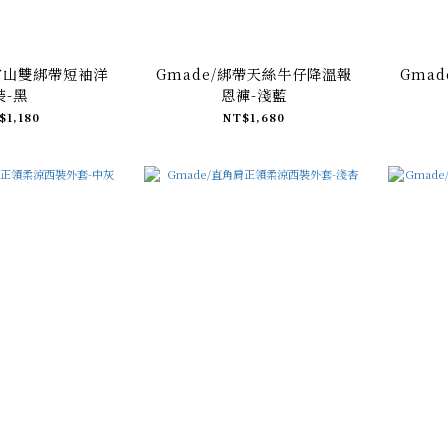
代官山雙綁帶短袖洋
Gmade/綁帶天絲牛仔降溫報
Gma
裝-黑
恩褲-淺藍
$1,180
NT$1,680