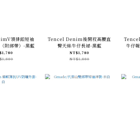
enimV領排釦短袖
Tencel Denim後開衩高腰直
Tenc
（附綁帶）-黑藍
臀天絲牛仔長裙-黑藍
牛仔報
$1,780
NT$1,780
$1,880
NT$1,880