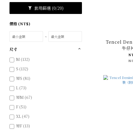
套用篩選
(0/20)
價格 (NT$)
~
Tencel D
牛仔
尺寸
N
M (132)
N
S (132)
短S (81)
L (73)
短M (67)
F (51)
XL (47)
短F (13)