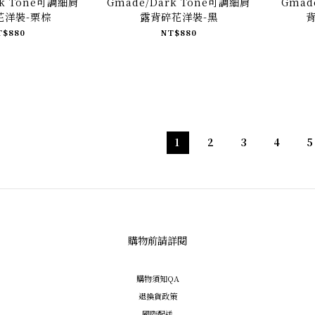
rk Tone可調細肩
Gmade/Dark Tone可調細肩
Gma
花洋裝-栗棕
露背碎花洋裝-黑
背
T$880
NT$880
1
2
3
4
5
購物前請詳閱
購物須知QA
退換貨政策
國際配送