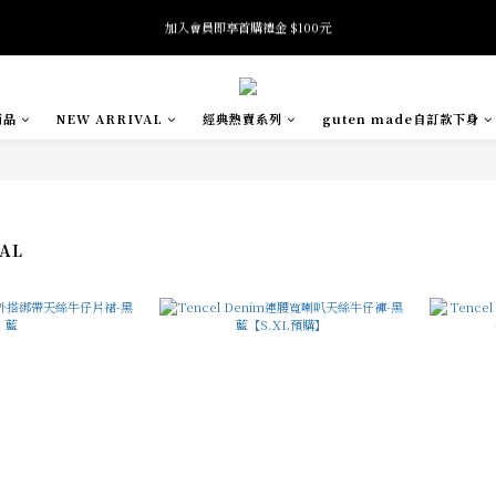
5
6
4
3
5
5
全館滿 $2500 免運
加入會員即享首購禮金 $100元
4
5
3
2
4
9
4
9
3
4
2
1
3
8
3
8
2
3
1
0
2
7
2
:
:
:
SE
oftness 夏日快閃店 pop-up event即將結束
7
日
時
分
秒
1
2
0
1
6
1
6
0
1
0
5
0
商品
NEW ARRIVAL
經典熱賣系列
guten made自訂款下身
5
0
4
全館滿 $2500 免運
4
3
3
2
2
1
1
0
0
AL