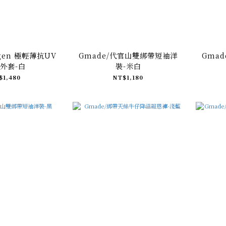
rgen 極輕薄抗UV
Gmade/代官山雙綁帶短袖洋
Gma
外套-白
裝-米白
$1,480
NT$1,180