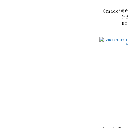
Gmade/
外
NT