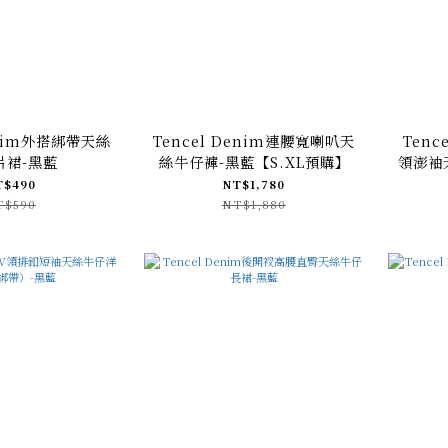
enim外搭綁帶天絲
Tencel Denim連腰寬喇叭天
Tenc
片裙-黑藍
絲牛仔褲-黑藍【S.XL預購】
領澎袖
T$490
NT$1,780
T$590
NT$1,880