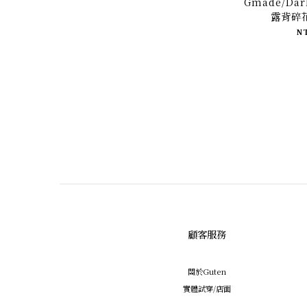
Gmade/Da
露背碎
N
顧客服務
關於Guten
實體試穿/店面