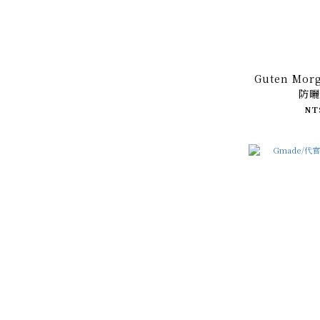
Guten Mo
防曬
NT