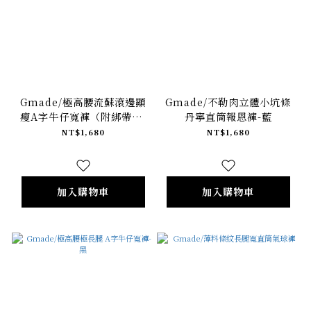
Gmade/極高腰流蘇滾邊顯
Gmade/不勒肉立體小坑條
瘦A字牛仔寬褲（附綁帶）-
丹寧直筒報恩褲-藍
原色藍
NT$1,680
NT$1,680
加入購物車
加入購物車