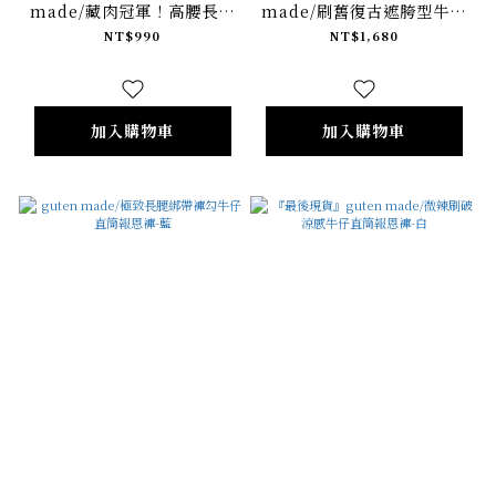
made/藏肉冠軍！高腰長腿
made/刷舊復古遮胯型牛仔
橫條紋機場褲-黑底白條
寬褲
NT$990
NT$1,680
加入購物車
加入購物車