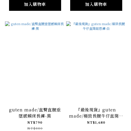
加入購物車
加入購物車
guten made/直臀直腿垂
『最後現貨』guten
墜感賴床長褲-黑
made/極致長腿牛仔直筒報
恩褲-白
NT$790
NT$1,680
NT$880