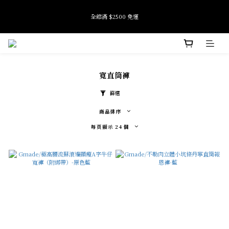
9
8
全館滿 $2500 免運
全館滿 $2500 免運
9
9
9
7
8
8
8
6
7
7
7
5
6
6
6
4
9
9
加入會員即享首購禮金 $100元
5
5
5
3
8
8
4
4
4
2
7
7
寬直筒褲
3
3
3
1
6
9
6
Tide if softness 夏日快閃店 pop-up event即將結束
2
2
2
0
5
8
5
9
:
:
:
SEE MORE
日
時
分
秒
1
1
1
4
7
4
8
篩選
0
0
0
3
6
3
7
2
5
2
6
商品排序
全館滿 $2500 免運
1
4
1
5
每頁顯示 24 個
0
3
0
4
2
3
1
2
0
1
0