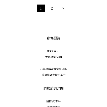
1
2
顧客服務
關於Guten
實體試穿/店面
心得回饋＆實穿照分享
美褲推廣大使招募中
購物前請詳閱
購物須知QA
退換貨政策