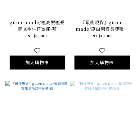
guten made/極高腰極長
『最後現貨』guten
腿 A字牛仔寬褲-藍
made/刷白開衩長腿報恩
褲-淺藍
NT$1,680
NT$1,680
加入購物車
加入購物車