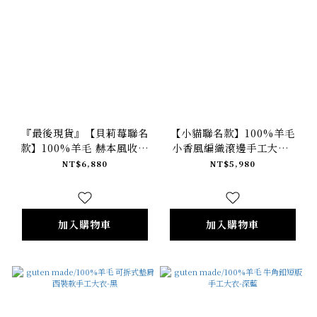
『最後現貨』【貝莉莓聯名
【小貓聯名款】100%羊毛
款】100%羊毛 赫本風收腰
小香風編織滾邊手工大衣-
長版手工大衣-櫻子紅
莓開眼笑
NT$6,880
NT$5,980
加入購物車
加入購物車