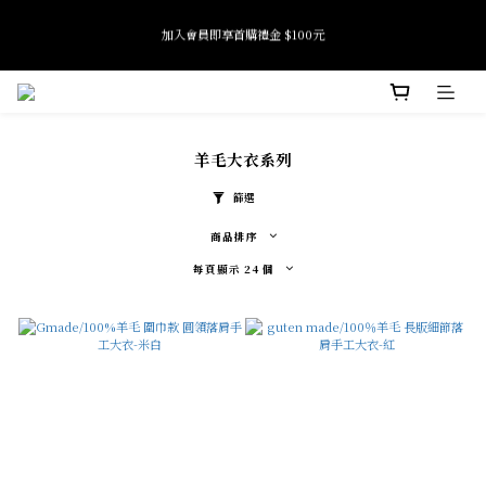
7
7
6
7
9
5
全館滿 $2500 免運
6
6
5
6
8
9
4
加入會員即享首購禮金 $100元
5
5
4
5
7
8
3
9
4
4
3
4
6
7
2
8
3
3
2
3
5
6
1
7
Tide if softness 夏日快閃店 pop-up event即將結束
2
2
1
2
4
5
0
6
:
:
:
SEE MORE
日
時
分
秒
1
1
0
1
3
4
5
0
0
0
2
3
4
羊毛大衣系列
1
2
3
全館滿 $2500 免運
0
1
2
篩選
0
1
0
商品排序
每頁顯示 24 個