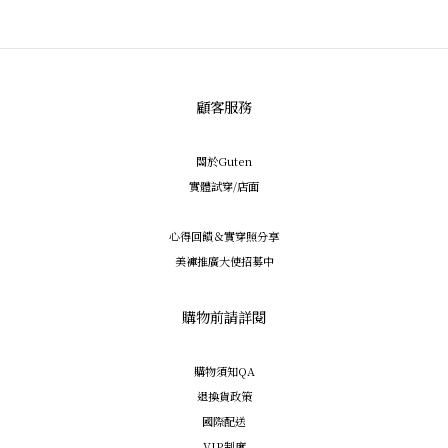
顧客服務
關於Guten
實體試穿/店面
心得回饋＆實穿照分享
美褲推廣大使招募中
購物前請詳閱
購物須知QA
退換貨政策
國際配送
VIP制度