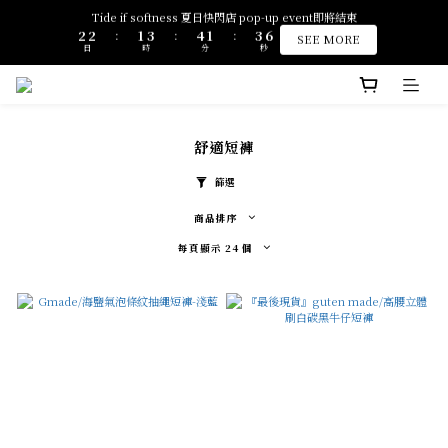
3
3
2
4
5
2
4
7
Tide if softness 夏日快閃店 pop-up event即將結束
全館滿 $2500 免運
2
2
1
3
4
1
3
6
:
:
:
SEE MORE
日
時
分
秒
1
1
0
2
3
0
2
5
0
0
1
2
1
4
0
1
0
3
全館滿 $2500 免運
0
2
1
0
舒適短褲
篩選
商品排序
每頁顯示 24 個