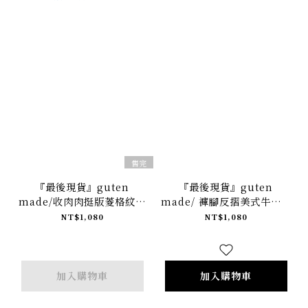
售完
『最後現貨』guten
『最後現貨』guten
made/收肉肉挺版菱格紋短
made/ 褲腳反摺美式牛仔短
褲-藍
褲-深藍
NT$1,080
NT$1,080
加入購物車
加入購物車