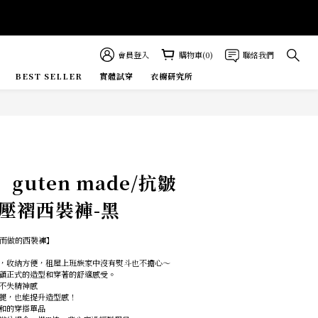
會員登入
購物車(0)
聯絡我們
BEST SELLER
實體試穿
衣櫥研究所
E MORE
guten made/抗皺
壓褶西裝褲-黑
天氣而做的西裝褲】
，收納方便，租屋上班族家中沒有熨斗也不擔心～
顧正式的造型和穿著的舒適感受。
不失精神感
腿，也能提升造型感！
和的穿搭單品