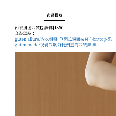
商品描述
內衣掰掰西裝包套價$1850
套裝單品：
guten allure/內衣掰掰! 側開拉鍊西裝背心bratop-黑
guten made/視覺詐欺 好比例直筒西裝褲-黑