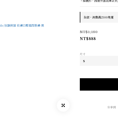
・搭襯衫、西裝外套出席正式
全店，消費滿2500免運
NT$1,180
NT$888
尺寸
分享到