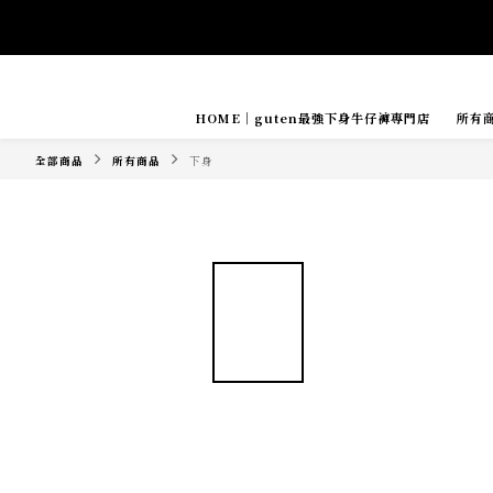
HOME｜guten最強下身牛仔褲專門店
所有
Tide if s
全部商品
所有商品
下身