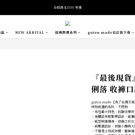
8
9
8
9
6
9
全館滿 $2500 免運
全館滿 $2500 免運
7
8
7
8
9
5
8
6
7
6
7
8
4
7
5
6
5
6
7
9
3
6
加入會員即享首購禮金 $100元
4
5
4
5
6
8
2
5
3
4
3
4
5
7
1
4
商品
NEW ARRIVAL
經典熱賣系列
guten made自訂款下身
2
3
2
3
4
6
0
3
:
:
:
SE
oftness 夏日快閃店 pop-up event即將結束
日
時
分
秒
1
2
1
2
3
5
2
0
1
0
1
2
4
1
0
0
1
3
0
全館滿 $2500 免運
0
2
1
0
『最後現貨』
俐落 收褲口
guten made【為了台灣
特別挑選的布料：不悶熱
・布性最大特色：抗皺效果佳
・後腰設有鬆緊帶設計，能兼
・版型俐落順身，修飾之於也
・前壓摺設計，修飾小腹與大
・不管是上班或休閒，都無違