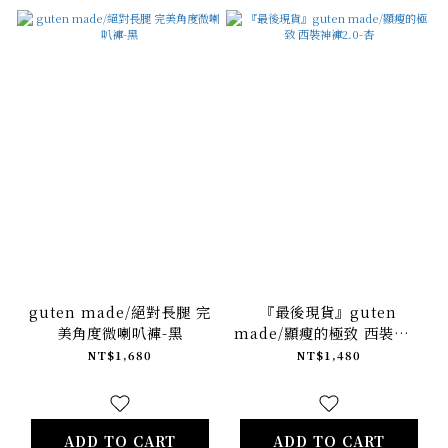
guten made/絕對長腿 完
『最後現貨』guten
美角度微喇叭褲-黑
made/顯瘦的極致 西裝神褲
2.0-杏
NT$1,680
NT$1,480
ADD TO CART
ADD TO CART