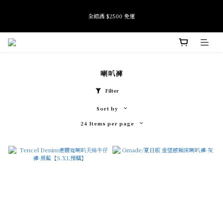
9
全館滿 $2500 免運
全館滿 $2500 免運
9
8
9
8
7
8
9
7
6
7
8
9
6
9
5
6
7
8
9
加入會員即享首購禮金 $100元
5
8
4
5
6
7
8
4
7
3
4
5
6
7
喇叭褲
3
6
2
3
4
5
6
Tide if softness 夏日快閃店 pop-up event即將結束
9
2
5
1
2
3
4
5
:
:
:
SEE MORE
Days
Hours
Minutes
Seconds
8
1
4
0
1
2
3
4
Filter
7
0
3
0
1
2
3
6
2
0
1
2
Sort by
全館滿 $2500 免運
5
1
0
1
24 Items per page
4
0
0
3
2
1
0