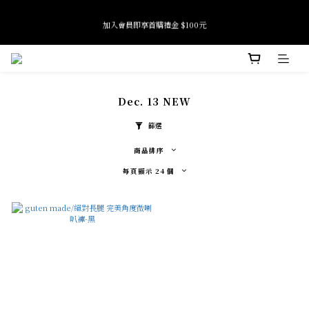
6
7
7
5
5
8
5
全館滿 $2500 免運
6
6
4
9
4
7
加入會員即享首購禮金 $100元
4
5
5
3
8
3
6
3
4
4
2
7
2
5
2
3
3
1
6
1
Tide if softness 夏日快閃店 pop-up event即將結束
4
1
2
2
0
9
5
0
:
:
:
3
SEE MORE
0
日
時
分
秒
1
1
8
4
2
0
0
7
3
1
Dec. 13 NEW
6
2
0
全館滿 $2500 免運
5
1
篩選
4
0
3
商品排序
2
1
每頁顯示 24 個
0