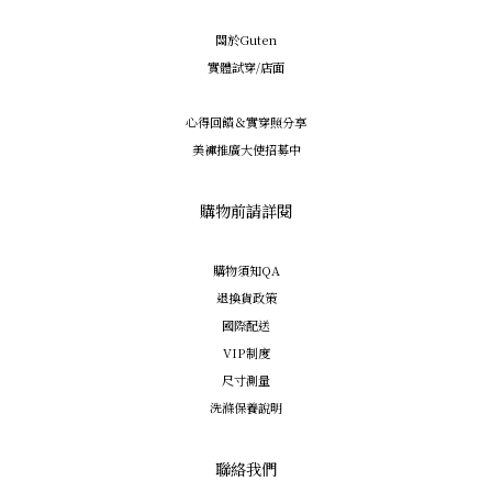
關於Guten
實體試穿/店面
心得回饋＆實穿照分享
美褲推廣大使招募中
購物前請詳閱
購物須知QA
退換貨政策
國際配送
VIP制度
尺寸測量
洗滌保養說明
聯絡我們