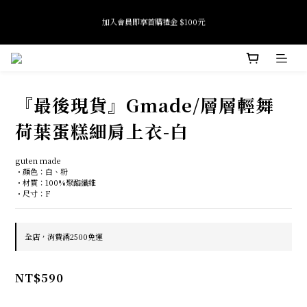
7
7
5
8
6
全館滿 $2500 免運
6
6
4
9
7
9
5
加入會員即享首購禮金 $100元
5
5
3
8
6
8
4
4
4
2
7
5
7
3
3
3
1
6
4
6
2
Tide if softness 夏日快閃店 pop-up event即將結束
2
2
0
9
5
3
5
1
:
:
:
SEE MORE
日
時
分
秒
1
1
8
4
2
4
0
0
0
7
3
1
3
『最後現貨』Gmade/層層輕舞
6
2
0
2
全館滿 $2500 免運
5
1
1
荷葉蛋糕細肩上衣-白
4
0
0
3
2
guten made
1
・顏色：白、粉
0
・材質：100%聚酯纖維
・尺寸：F
全店，消費滿2500免運
NT$590