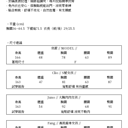
- 對稱波浪紋理，細節超講究，每片紋路精準對齊
- 免內衣也安心，搭胸貼就能出門，涼爽零束縛
- 貼合剪裁，舒適不走光，自然包覆，有支撐感
・平量 (cm)
胸圍36~44.5 下襬寬71.5 衣長（前/後）29/25.5
・尺寸建議
奕潔 // MODEL //
身高
體重
胸圍
腰圍
臀圍
166
48
78
63
89
著用尺寸
F
Clio // S號女孩 //
身高
體重
胸圍
腰圍
臀圍
163
47
81
63
87
試穿報告
寬鬆舒適 有份量感
Juno // 大胸肉肉女孩 //
身高
體重
胸圍
腰圍
臀圍
163
54
92
68
91
試穿報告
寬鬆舒適 涼爽不勒肉
Fang // 高挑扁身女孩 //
身高
體重
胸圍
腰圍
臀圍