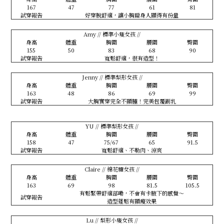
167
47
77
61
81
試穿報告
好穿脫舒適，讓小胸扁身人顯得有份量
Amy // 標準小隻女孩 //
身高
體重
胸圍
腰圍
臀圍
155
50
83
68
90
試穿報告
寬鬆舒適，很有造型！
Jenny // 標準梨形女孩 //
身高
體重
胸圍
腰圍
臀圍
163
48
86
69
99
試穿報告
大胸實穿完全不顯腫！完美包覆副乳
YU // 標準梨形女孩 //
身高
體重
胸圍
腰圍
臀圍
158
47
75/67
65
91.5
試穿報告
寬鬆舒適、不勒肉、涼爽
Claire // 棉花糖女孩 //
身高
體重
胸圍
腰圍
臀圍
163
69
98
81.5
105.5
有鬆緊帶舒適部嘞，不會有卡腋下的感覺～
試穿報告
造型蓬鬆有顯瘦效果
Lu // 梨形小隻女孩 //