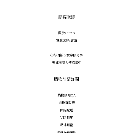
顧客服務
關於Guten
實體試穿/店面
心得回饋＆實穿照分享
美褲推廣大使招募中
購物前請詳閱
購物須知QA
退換貨政策
國際配送
VIP制度
尺寸測量
洗滌保養說明