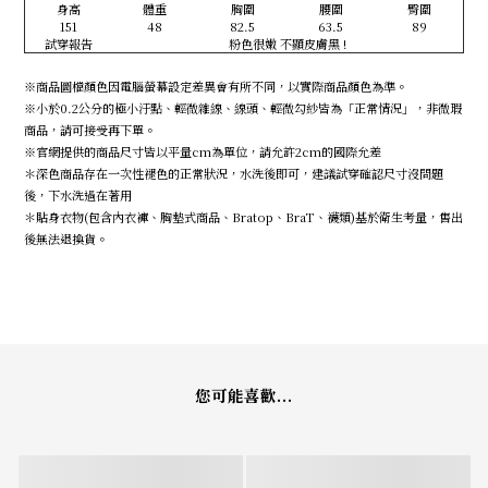
身高
體重
胸圍
腰圍
臀圍
151
48
82.5
63.5
89
試穿報告
粉色很嫩 不顯皮膚黑 !
※商品圖檔顏色因電腦螢幕設定差異會有所不同，以實際商品顏色為準。
※小於0.2公分的極小汙點、輕微雜線、線頭、輕微勾紗皆為「正常情況」，非微瑕
商品，請可接受再下單。
※官網提供的商品尺寸皆以平量cm為單位，請允許2cm的國際允差
＊深色商品存在一次性褪色的正常狀況，水洗後即可，建議試穿確認尺寸沒問題
後，下水洗過在著用
＊貼身衣物(包含內衣褲、胸墊式商品、Bratop、BraT、襪類)基於衛生考量，售出
後無法退換貨。
您可能喜歡...