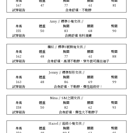
身高
體重
胸圍
腰圍
臀圍
167
47
77
61
81
試穿報告
合身舒適，不勒脖
Amy // 標準小隻女孩 //
身高
體重
胸圍
腰圍
臀圍
155
50
83
68
90
試穿報告
合肩舒適 布料親膚
穰紜 // 標準S號胯寬女孩 //
身高
體重
胸圍
腰圍
臀圍
162
48
77
61
88
試穿報告
合身舒適，高領不勒脖，穿外套可露出袖子
Jenny // 標準梨形女孩 //
身高
體重
胸圍
腰圍
臀圍
163
48
86
69
99
試穿報告
合身舒適、不勒脖，彈性超級好！
Nina // SM之間女孩 //
身高
體重
胸圍
腰圍
臀圍
158
50
82
62
93
試穿報告
合身舒適，彈性大不勒脖子
Hazel // 超級小隻女孩 //
身高
體重
胸圍
腰圍
臀圍
150
48
80.5
63
91