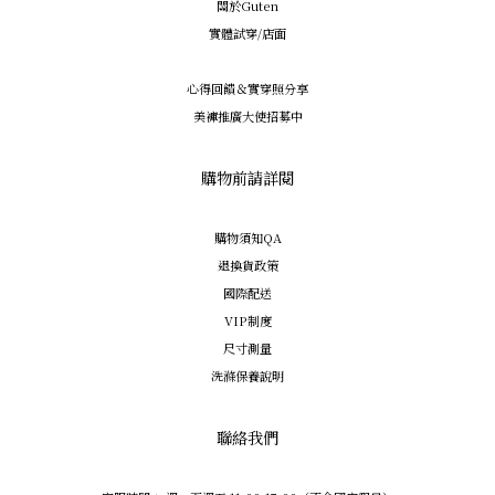
關於Guten
實體試穿/店面
心得回饋＆實穿照分享
美褲推廣大使招募中
購物前請詳閱
購物須知QA
退換貨政策
國際配送
VIP制度
尺寸測量
洗滌保養說明
聯絡我們