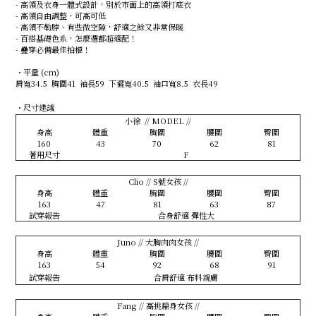
- 高領及衣身一體式設計，別於市面上的高領打底衣
- 高領自由調整，可高可低
- 高領不勒脖、有些微空隙，舒適之餘又非常保暖
- 百搭基礎色系，怎麼選都超適配！
- 疊穿必備最佳拍檔！
・平量 (cm)
肩寬34.5 胸圍41 袖長59 下襬寬40.5 袖口寬8.5 衣長49
・尺寸建議
小徐 // MODEL //
身高
體重
胸圍
腰圍
臀圍
160
43
70
62
81
著用尺寸
F
Clio // S號女孩 //
身高
體重
胸圍
腰圍
臀圍
163
47
81
63
87
試穿報告
合身舒適 彈性大
Juno // 大胸肉肉女孩 //
身高
體重
胸圍
腰圍
臀圍
163
54
92
68
91
試穿報告
合肩舒適 布料親膚
Fang // 高挑扁身女孩 //