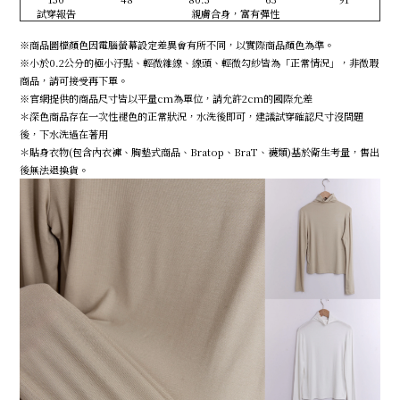
試穿報告
親膚合身，富有彈性
※商品圖檔顏色因電腦螢幕設定差異會有所不同，以實際商品顏色為準。
※小於0.2公分的極小汙點、輕微雜線、線頭、輕微勾紗皆為「正常情況」，非微瑕
商品，請可接受再下單。
※官網提供的商品尺寸皆以平量cm為單位，請允許2cm的國際允差
＊深色商品存在一次性褪色的正常狀況，水洗後即可，建議試穿確認尺寸沒問題
後，下水洗過在著用
＊貼身衣物(包含內衣褲、胸墊式商品、Bratop、BraT、襪類)基於衛生考量，售出
後無法退換貨。