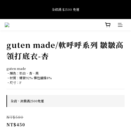
9
9
8
9
全館滿 $2500 免運
全館滿 $2500 免運
9
8
7
8
8
7
9
6
7
7
9
6
8
5
6
9
6
8
5
7
4
5
8
加入會員即享首購禮金 $100元
5
7
4
6
3
4
7
4
6
3
5
2
3
6
9
guten made/軟呼呼系列 皺皺高
3
5
2
4
1
2
5
8
Tide if softness 夏日快閃店 pop-up event即將結束
2
4
1
3
0
1
4
7
:
:
:
SEE MORE
日
時
分
秒
1
3
0
2
0
3
6
領打底衣-杏
0
2
1
2
5
1
0
1
4
全館滿 $2500 免運
guten made
0
0
3
・顏色：奶白、杏、黑
2
・材質：嫘縈92% 彈性纖維8%
1
・尺寸：F
0
全店，消費滿2500免運
NT$580
NT$450