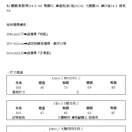
M 腰圍(鬆緊帶)34.5~40 臀圍51 褲襠長(前/後)32/42 大腿圍34 褲口寬34.5 總長
94
如何選擇褲長：
158cm以下➡️請選擇『短版』
159~162cm➡️請依照腿長選擇，都可以穿
163cm以上➡️請選擇『正常版』
・尺寸建議
Lucy // MODEL //
身高
體重
胸圍
腰圍
臀圍
165
45
73
59
85
著用尺寸
Ｓ
Clio // S號女孩 //
身高
體重
胸圍
腰圍
臀圍
163
47
81
63
87
試穿報告
Ｓ腰剛好 褲長腳踝上 很清爽
Juno // 大胸肉肉女孩 //