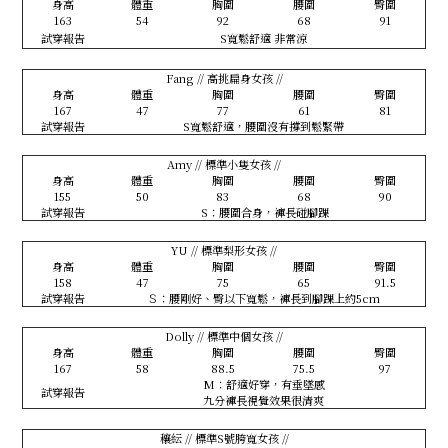
身高
體重
胸圍
腰圍
臀圍
163
54
92
68
91
試穿報告
S寬鬆舒適 非常涼
Fang // 高挑扁身女孩 //
身高
體重
胸圍
腰圍
臀圍
167
47
77
61
81
試穿報告
S寬鬆舒適，腰圍沒有撐到鬆緊帶
Amy // 標準小隻女孩 //
身高
體重
胸圍
腰圍
臀圍
155
50
83
68
90
試穿報告
S：腰圍合身，褲長碰腳踝
YU // 標準梨形女孩 //
身高
體重
胸圍
腰圍
臀圍
158
47
75
65
91.5
試穿報告
Ｓ：腰剛好、臀以下寬鬆，褲長到腳踝上約5cm
Dolly // 標準中個女孩 //
身高
體重
胸圍
腰圍
臀圍
167
58
88.5
75.5
97
M：舒適好穿，有垂墜感
試穿報告
九分褲長視覺效果很清爽
穰紜 // 標準S號胯寬女孩 //