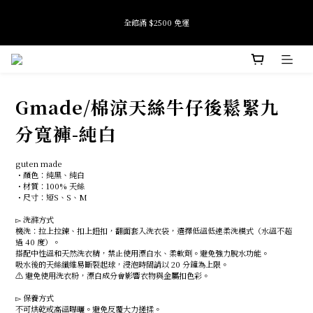
9
9
8
8
9
全館滿 $2500 免運
全館滿 $2500 免運
9
9
7
7
8
8
8
6
9
6
7
7
7
5
8
5
6
6
6
4
9
7
4
5
加入會員即享首購禮金 $100元
5
5
3
8
6
3
4
4
4
2
9
7
5
2
3
Gmade/棉涼天絲牛仔後鬆緊九
3
3
1
8
6
4
1
2
Tide if softness 夏日快閃店 pop-up event即將結束
2
2
0
7
5
3
0
1
:
:
:
SEE MORE
日
時
分
秒
1
1
6
4
2
0
分寬褲-純白
0
0
5
3
1
4
2
0
全館滿 $2500 免運
guten made
3
1
・顏色：純黑、純白
2
0
・材質：100% 天絲
1
・尺寸：短S、S、M
0
▻ 洗滌方式
機洗：拉上拉鍊、扣上鈕扣，翻面套入洗衣袋，選擇低溫低速柔洗模式（水溫不超
過 40 度）。
搭配中性溫和天然洗衣精，禁止使用漂白水、柔軟劑。避免強力脫水功能。
吸水後的天絲纖維易斷裂起球，浸泡時間請以 20 分鐘為上限。
⚠︎ 避免使用洗衣粉，漂白成分會影響衣物與金屬扣色彩。
▻ 保養方式
不可烘乾或高溫曝曬。避免反覆大力搓揉。