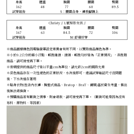
身高
體重
胸圍
腰圍
臀圍
162
48
77
60
89.5
試穿報告
S：腰圍合身，褲長腳踝上
Christy // L號梨形女孩 //
身高
體重
胸圍
腰圍
臀圍
167
63
84.5
72
106
試穿報告
M 舒適好穿
※商品圖檔顏色因電腦螢幕設定差異會有所不同，以實際商品顏色為準。
※小於0.2公分的極小汙點、輕微雜線、線頭、輕微勾紗皆為「正常情況」，非微瑕
商品，請可接受再下單。
※官網提供的商品尺寸皆以平量cm為單位，請允許2cm的國際允差
＊深色商品存在一次性褪色的正常狀況，水洗後即可，建議試穿確認尺寸沒問題
後，下水洗過在著用
＊貼身衣物(包含內衣褲、胸墊式商品、Bratop、BraT、襪類)基於衛生考量，售出
後無法退換貨。
＊預購商品若有斷貨之情事，則會退款，請可接受再下單。（斷貨可能是因為沒有
布料、原物料、等因素）