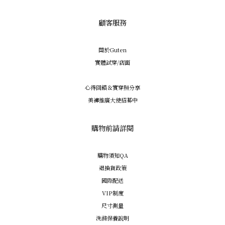
顧客服務
關於Guten
實體試穿/店面
心得回饋＆實穿照分享
美褲推廣大使招募中
購物前請詳閱
購物須知QA
退換貨政策
國際配送
VIP制度
尺寸測量
洗滌保養說明