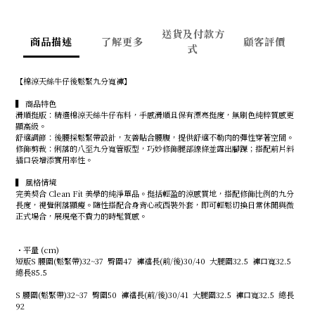
送貨及付款方
商品描述
了解更多
顧客評價
式
【棉涼天絲牛仔後鬆緊九分寬褲】
▍ 商品特色
滑順挺版：精選棉涼天絲牛仔布料，手感滑順且保有漂亮挺度，無刷色純粹質感更
顯高級。
舒適調節：後腰採鬆緊帶設計，友善貼合腰腹，提供舒適不勒肉的彈性穿著空間。
修飾剪裁：俐落的八至九分寬管版型，巧妙修飾腿部線條並露出腳踝；搭配前片斜
插口袋增添實用率性。
▍ 風格情境
完美契合 Clean Fit 美學的純淨單品。挺括輕盈的涼感質地，搭配修飾比例的九分
長度，視覺俐落顯瘦。隨性搭配合身背心或西裝外套，即可輕鬆切換日常休閒與微
正式場合，展現毫不費力的時髦質感。
・平量 (cm)
短版S 腰圍(鬆緊帶)32~37 臀圍47 褲襠長(前/後)30/40 大腿圍32.5 褲口寬32.5
總長85.5
S 腰圍(鬆緊帶)32~37 臀圍50 褲襠長(前/後)30/41 大腿圍32.5 褲口寬32.5 總長
92