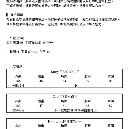
雙綁帶調節：腰圍設有兩條綁帶，可自由切換收腰顯瘦或是舒適的直筒版型。
可調式肩帶：細肩帶可依據個人身形隨心調節長度，提升穿著貼合度。
▍ 風格情境
充滿日系空氣感的甜美單品。獨特杯子蛋糕裙襬設計，輕盈舒適且具備高造型度。
適合搭配平底鞋漫步街頭或出遊度假，輕鬆展現清新俏皮的迷人魅力。
・平量 (cm)
短F 胸圍40 下襬寬63.5 衣長99
F 胸圍41 下襬寬63.5 衣長112
・尺寸建議
Lucy // MODEL //
身高
體重
胸圍
腰圍
臀圍
165
45
73
59
85
著用尺寸
Ｆ
Clio // S號女孩 //
身高
體重
胸圍
腰圍
臀圍
163
47
81
63
87
試穿報告
Ｆ：寬鬆舒適 內搭踢恤也可以
Juno // 大胸肉肉女孩 //
身高
體重
胸圍
腰圍
臀圍