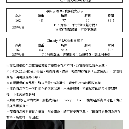
心，個人可以輕鬆拉合
穰紜 // 標準S號胯寬女孩 //
身高
體重
胸圍
腰圍
臀圍
162
48
77
60
89.5
F ：寬鬆，一件式穿搭超方便！
試穿報告
裙擺有鬆緊設計，可愛不單調
Christy // L號梨形女孩 //
身高
體重
胸圍
腰圍
臀圍
167
63
84.5
72
106
試穿報告
F：寬鬆舒適，綁帶部分可凸顯腰身，讓比例更好
※商品圖檔顏色因電腦螢幕設定差異會有所不同，以實際商品顏色為準。
※小於0.2公分的極小汙點、輕微雜線、線頭、輕微勾紗皆為「正常情況」，非微瑕
商品，請可接受再下單。
※官網提供的商品尺寸皆以平量cm為單位，請允許2cm的國際允差
＊深色商品存在一次性褪色的正常狀況，水洗後即可，建議試穿確認尺寸沒問題
後，下水洗過在著用
＊貼身衣物(包含內衣褲、胸墊式商品、Bratop、BraT、襪類)基於衛生考量，售出
後無法退換貨。
＊預購商品若有斷貨之情事，則會退款，請可接受再下單。（斷貨可能是因為沒有
布料、原物料、等因素）