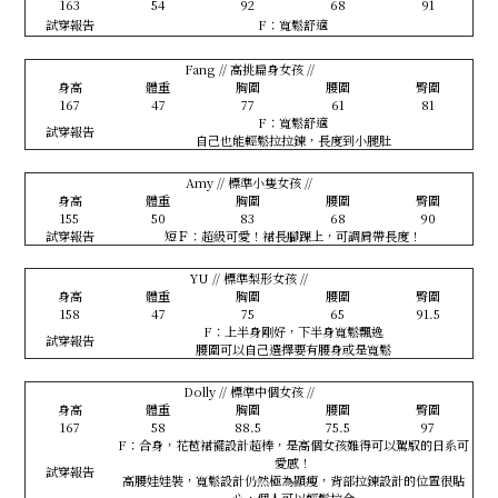
163
54
92
68
91
試穿報告
F：寬鬆舒適
Fang // 高挑扁身女孩 //
身高
體重
胸圍
腰圍
臀圍
167
47
77
61
81
F：寬鬆舒適
試穿報告
自己也能輕鬆拉拉鍊，長度到小腿肚
Amy // 標準小隻女孩 //
身高
體重
胸圍
腰圍
臀圍
155
50
83
68
90
試穿報告
短Ｆ：超級可愛！裙長腳踝上，可調肩帶長度！
YU // 標準梨形女孩 //
身高
體重
胸圍
腰圍
臀圍
158
47
75
65
91.5
F：上半身剛好，下半身寬鬆飄逸
試穿報告
腰圍可以自己選擇要有腰身或是寬鬆
Dolly // 標準中個女孩 //
身高
體重
胸圍
腰圍
臀圍
167
58
88.5
75.5
97
F：合身，花苞裙襬設計超棒，是高個女孩難得可以駕馭的日系可
愛感！
試穿報告
高腰娃娃裝，寬鬆設計仍然極為顯瘦，背部拉鍊設計的位置很貼