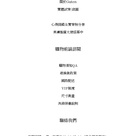
關於Guten
實體試穿/店面
心得回饋＆實穿照分享
美褲推廣大使招募中
購物前請詳閱
購物須知QA
退換貨政策
國際配送
VIP制度
尺寸測量
洗滌保養說明
聯絡我們