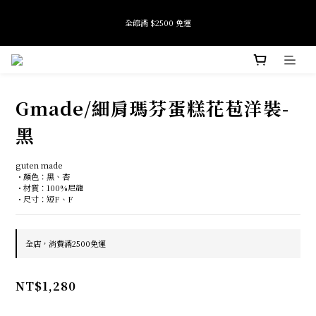
9
9
9
8
8
8
全館滿 $2500 免運
全館滿 $2500 免運
9
7
7
7
8
9
6
6
6
7
8
5
9
5
5
9
6
7
4
8
4
4
8
加入會員即享首購禮金 $100元
5
6
3
7
3
3
7
4
5
2
9
6
2
2
6
Gmade/細肩瑪芬蛋糕花苞洋裝-
3
4
1
8
5
1
1
5
Tide if softness 夏日快閃店 pop-up event即將結束
2
3
0
7
4
0
0
4
:
:
:
SEE MORE
日
時
分
秒
1
2
6
3
3
黑
0
1
5
2
2
0
4
1
1
全館滿 $2500 免運
guten made
3
0
0
・顏色：黑、杏
2
・材質：100%尼龍
1
・尺寸：短F、F
0
全店，消費滿2500免運
NT$1,280