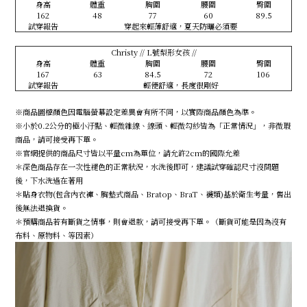
身高
體重
胸圍
腰圍
臀圍
162
48
77
60
89.5
試穿報告
穿起來輕薄舒適，夏天防曬必須要
Christy // L號梨形女孩 //
身高
體重
胸圍
腰圍
臀圍
167
63
84.5
72
106
試穿報告
輕便舒適，長度很剛好
※商品圖檔顏色因電腦螢幕設定差異會有所不同，以實際商品顏色為準。
※小於0.2公分的極小汙點、輕微雜線、線頭、輕微勾紗皆為「正常情況」，非微瑕
商品，請可接受再下單。
※官網提供的商品尺寸皆以平量cm為單位，請允許2cm的國際允差
＊深色商品存在一次性褪色的正常狀況，水洗後即可，建議試穿確認尺寸沒問題
後，下水洗過在著用
＊貼身衣物(包含內衣褲、胸墊式商品、Bratop、BraT、襪類)基於衛生考量，售出
後無法退換貨。
＊預購商品若有斷貨之情事，則會退款，請可接受再下單。（斷貨可能是因為沒有
布料、原物料、等因素）