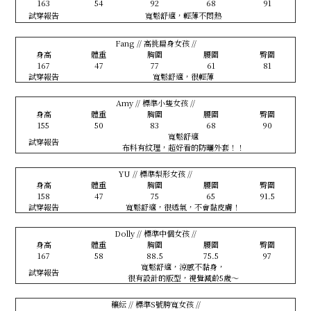
163
54
92
68
91
試穿報告
寬鬆舒適，輕薄不悶熱
Fang // 高挑扁身女孩 //
身高
體重
胸圍
腰圍
臀圍
167
47
77
61
81
試穿報告
寬鬆舒適，很輕薄
Amy // 標準小隻女孩 //
身高
體重
胸圍
腰圍
臀圍
155
50
83
68
90
寬鬆舒適
試穿報告
布料有紋理，超好看的防曬外套！！
YU // 標準梨形女孩 //
身高
體重
胸圍
腰圍
臀圍
158
47
75
65
91.5
試穿報告
寬鬆舒適，很透氣，不會黏皮膚！
Dolly // 標準中個女孩 //
身高
體重
胸圍
腰圍
臀圍
167
58
88.5
75.5
97
寬鬆舒適，涼感不黏身，
試穿報告
很有設計的版型，視覺減齡5歲～
穰紜 // 標準S號胯寬女孩 //