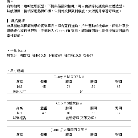
膚。
寬鬆抽繩：連帽寬鬆版型，下擺與帽沿附抽繩，可自由調節防護度與立體造型。
無感領標：後領採用熱轉印標，告別傳統標籤刺癢感，大幅提升穿著舒適度。
▍ 風格情境
兼具機能與極簡美學的實穿單品。適合夏日通勤、戶外運動或機車族，輕鬆外罩於
運動背心或日常服裝，完美融入 Clean Fit 穿搭，讓防曬同時也能保持清爽俐落的
率性時尚。
・平量 (cm)
肩寬64 胸圍72 袖長50.5 下襬寬69 袖口寬10.5 衣長57
・尺寸建議
Lucy // MODEL //
身高
體重
胸圍
腰圍
臀圍
165
45
73
59
85
著用尺寸
Ｆ
Clio // S號女孩 //
身高
體重
胸圍
腰圍
臀圍
163
47
81
63
87
試穿報告
寬鬆舒適 又薄又輕！
Juno // 大胸肉肉女孩 //
身高
體重
胸圍
腰圍
臀圍