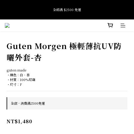
7
7
7
5
7
6
6
全館滿 $2500 免運
6
6
6
4
6
5
5
9
加入會員即享首購禮金 $100元
5
5
5
3
5
4
4
8
4
4
4
2
4
3
3
7
3
3
3
1
3
2
2
6
Tide if softness 夏日快閃店 pop-up event即將結束
2
2
2
0
2
1
1
5
:
:
:
SEE MORE
日
時
分
秒
1
1
1
1
0
0
4
0
0
0
0
3
Guten Morgen 極輕薄抗UV防
2
全館滿 $2500 免運
1
曬外套-杏
0
guten made
・顏色：白、杏
・材質：100%尼龍
・尺寸：F
全店，消費滿2500免運
NT$1,480