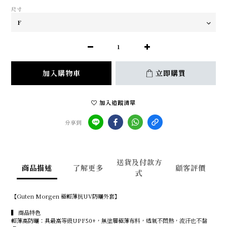
尺寸
加入購物車
立即購買
加入追蹤清單
分享到
送貨及付款方
商品描述
了解更多
顧客評價
式
【Guten Morgen 極輕薄抗UV防曬外套】
▍ 商品特色
輕薄高防曬：具最高等級UPF50+，無塗層極薄布料，透氣不悶熱，流汗也不黏