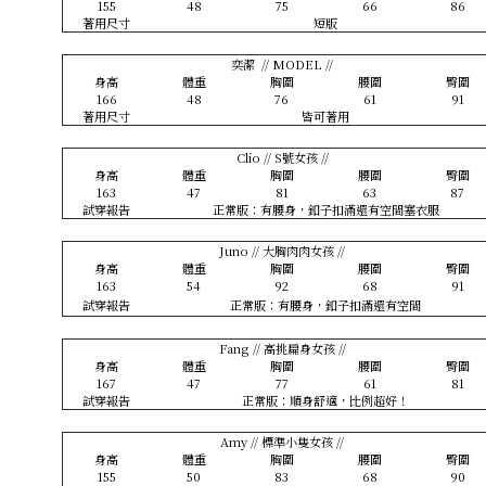
155
48
75
66
86
著用尺寸
短版
奕潔 // MODEL //
身高
體重
胸圍
腰圍
臀圍
166
48
76
61
91
著用尺寸
皆可著用
Clio // S號女孩 //
身高
體重
胸圍
腰圍
臀圍
163
47
81
63
87
試穿報告
正常版：有腰身，釦子扣滿還有空間塞衣服
Juno // 大胸肉肉女孩 //
身高
體重
胸圍
腰圍
臀圍
163
54
92
68
91
試穿報告
正常版：有腰身，釦子扣滿還有空間
Fang // 高挑扁身女孩 //
身高
體重
胸圍
腰圍
臀圍
167
47
77
61
81
試穿報告
正常版：順身舒適，比例超好！
Amy // 標準小隻女孩 //
身高
體重
胸圍
腰圍
臀圍
155
50
83
68
90