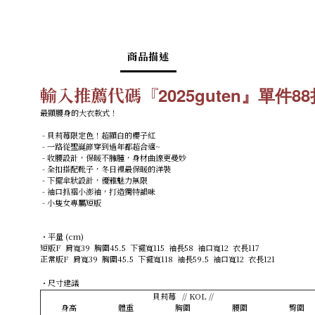
商品描述
輸入推薦代碼『
2025guten』單件
最顯腰身的大衣款式！
- 貝莉莓限定色！超顯白的櫻子紅
- 一路從聖誕節穿到過年都超合適~
- 收腰設計，保暖不臃腫，身材曲線更曼妙
- 全扣搭
配靴子，
冬日裡最保暖的洋裝
- 下擺傘狀設計，優雅魅力無限
- 袖口抓褶小澎袖，打造獨特韻味
- 小隻女專屬短版
・平量 (cm)
短版F 肩寬39 胸圍45.5 下襬寬115 袖長58 袖口寬12 衣長117
正常版F 肩寬39 胸圍45.5 下襬寬118 袖長59.5 袖口寬12 衣長121
・尺寸建議
貝莉莓 // KOL //
身高
體重
胸圍
腰圍
臀圍