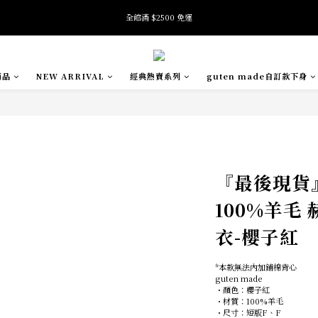
8
6
9
7
全館滿 $2500 免運
全館滿 $2500 免運
7
5
8
9
6
6
9
4
7
8
5
5
8
3
9
6
7
4
加入會員即享首購禮金 $100元
4
7
2
8
5
6
3
3
6
1
7
4
5
2
商品
NEW ARRIVAL
經典熱賣系列
guten made自訂款下身
2
5
0
6
3
9
4
1
:
:
:
SE
oftness 夏日快閃店 pop-up event即將結束
日
時
分
秒
1
4
5
2
8
3
0
0
3
4
1
7
2
2
3
0
6
1
全館滿 $2500 免運
1
2
5
0
0
1
4
0
3
2
『最後現貨
1
0
100%羊毛
衣-櫻子紅
*本款無法內加鋪棉背心
guten made
・顏色：櫻子紅
・材質：100%羊毛
・尺寸：短版F、F