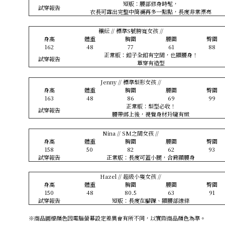
短版：腰部修身時髦，
試穿報告
衣長可露出完整中筒襪再多一點點，長度非常漂亮
穰紜 // 標準S號胯寬女孩 //
身高
體重
胸圍
腰圍
臀圍
162
48
77
61
88
正常版：釦子全釦有空間，也顯腰身！
試穿報告
單穿有造型
Jenny // 標準梨形女孩 //
身高
體重
胸圍
腰圍
臀圍
163
48
86
69
99
正常版：梨型必收！
試穿報告
腰帶綁上後，視覺身材玲瓏有緻
Nina // SM之間女孩 //
身高
體重
胸圍
腰圍
臀圍
158
50
82
62
93
試穿報告
正常版：長度可蓋小腿，合肩顯腰身
Hazel // 超級小隻女孩 //
身高
體重
胸圍
腰圍
臀圍
150
48
80.5
63
91
試穿報告
短版：長度在腳踝、顯腰部線條
※商品圖檔顏色因電腦螢幕設定差異會有所不同，以實際商品顏色為準。