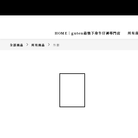
HOME｜guten最強下身牛仔褲專門店
所有
Tide if s
全部商品
所有商品
外套