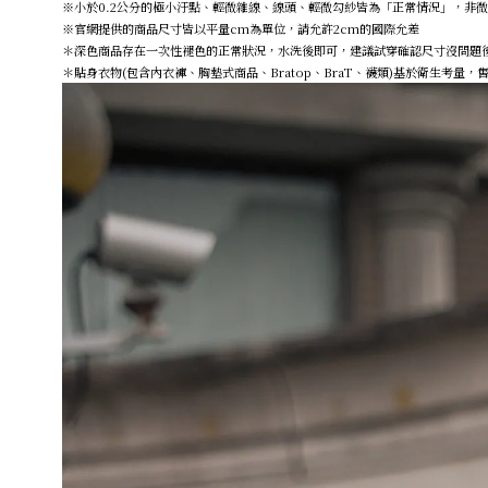
※小於0.2公分的極小汙點、輕微雜線、線頭、輕微勾紗皆為「正常情況」，非
※官網提供的商品尺寸皆以平量cm為單位，請允許2cm的國際允差
＊深色商品存在一次性褪色的正常狀況，水洗後即可，建議試穿確認尺寸沒問題
＊貼身衣物(包含內衣褲、胸墊式商品、Bratop、BraT、襪類)基於衛生考量