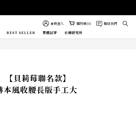
會員登入
購物車(0)
聯絡我們
BEST SELLER
實體試穿
衣櫥研究所
E MORE
立即購買
』【貝莉莓聯名款】
 赫本風收腰長版手工大