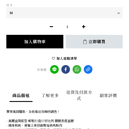
尺寸
加入購物車
立即購買
加入追蹤清單
分享到
送貨及付款方
商品描述
了解更多
顧客評價
式
實穿高回購款，全新推出灰咖特調色！
- 高腰直筒版型 輕鬆打造37好比例 顯腿長還直腿
- 順身剪裁，視覺上更修飾臀寬與馬鞍肉