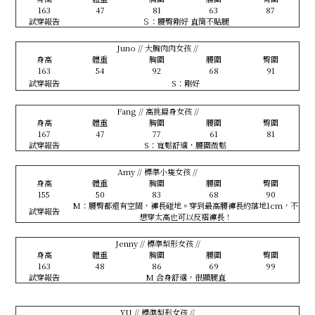
163
47
81
63
87
試穿報告
Ｓ：腰臀剛好 直筒不貼腿
Juno // 大胸肉肉女孩 //
身高
體重
胸圍
腰圍
臀圍
163
54
92
68
91
試穿報告
S：剛好
Fang // 高挑扁身女孩 //
身高
體重
胸圍
腰圍
臀圍
167
47
77
61
81
試穿報告
S：寬鬆舒適，腰圍微鬆
Amy // 標準小隻女孩 //
身高
體重
胸圍
腰圍
臀圍
155
50
83
68
90
M：腰臀都還有空間，褲長碰地。穿到最高腰褲長約落地1cm，不
試穿報告
想穿太高也可以反褶褲長！
Jenny // 標準梨形女孩 //
身高
體重
胸圍
腰圍
臀圍
163
48
86
69
99
試穿報告
M 合身舒適，很顯腿直
YU // 標準梨形女孩 //