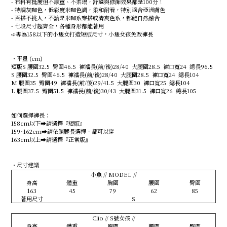
- 布料有挺度但不厚重、不柔塌，舒適與修飾效果都是100分！
- 特調灰咖色，低彩度米咖色調，柔和耐看，特別適合亞洲膚色
- 百搭不挑人，不論是米咖系穿搭或清爽色系，都能自然融合
- 七段尺寸超齊全，各種身形都能著用
➪專為158以下的小隻女打造短版尺寸，小隻女孩免改褲長
・平量 (cm)
短版S 腰圍32.5 臀圍46.5 褲襠長(前/後)28/40 大腿圍28.5 褲口寬24 總長96.5
S 腰圍32.5 臀圍46.5 褲襠長(前/後)28/40 大腿圍28.5 褲口寬24 總長104
M 腰圍35 臀圍49 褲襠長(前/後)29/41.5 大腿圍30 褲口寬25 總長104
L 腰圍37.5 臀圍51.5 褲襠長(前/後)30/43 大腿圍31.5 褲口寬26 總長105
如何選擇褲長：
158cm以下➡️請選擇『短版』
159~162cm➡️請依照腿長選擇，都可以穿
163cm以上➡️請選擇『正常版』
・尺寸建議
小魚 // MODEL //
身高
體重
胸圍
腰圍
臀圍
163
45
79
62
85
著用尺寸
S
Clio // S號女孩 //
身高
體重
胸圍
腰圍
臀圍