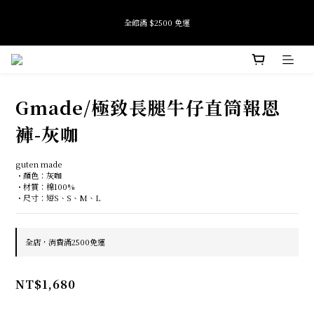
7
8
5
6
8
全館滿 $2500 免運
6
7
4
5
7
加入會員即享首購禮金 $100元
5
6
3
9
4
6
9
4
5
2
8
3
5
8
3
4
1
7
2
9
4
7
Tide if softness 夏日快閃店 pop-up event即將結束
2
3
0
6
1
8
3
6
:
:
:
SEE MORE
日
時
分
秒
1
2
5
0
7
2
5
0
1
4
6
1
4
Gmade/極致長腿牛仔直筒報恩
0
3
5
0
3
全館滿 $2500 免運
2
4
2
褲-灰咖
1
3
1
0
2
0
1
guten made
0
・顏色：灰咖
・材質：棉100%
・尺寸：短S、S、M、L
全店，消費滿2500免運
NT$1,680