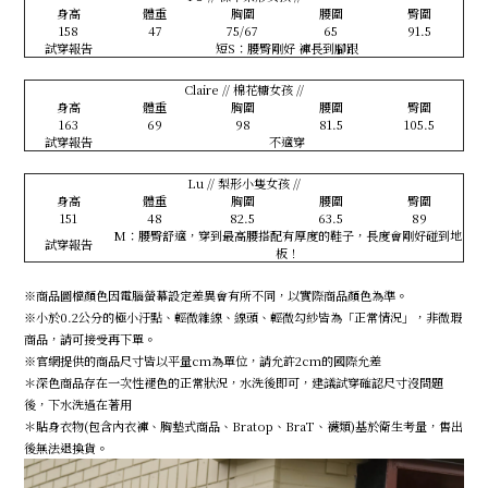
身高
體重
胸圍
腰圍
臀圍
158
47
75/67
65
91.5
試穿報告
短S：腰臀剛好 褲長到腳跟
Claire // 棉花糖女孩 //
身高
體重
胸圍
腰圍
臀圍
163
69
98
81.5
105.5
試穿報告
不適穿
Lu // 梨形小隻女孩 //
身高
體重
胸圍
腰圍
臀圍
151
48
82.5
63.5
89
M：腰臀舒適，穿到最高腰搭配有厚度的鞋子，長度會剛好碰到地
試穿報告
板！
※商品圖檔顏色因電腦螢幕設定差異會有所不同，以實際商品顏色為準。
※小於0.2公分的極小汙點、輕微雜線、線頭、輕微勾紗皆為「正常情況」，非微瑕
商品，請可接受再下單。
※官網提供的商品尺寸皆以平量cm為單位，請允許2cm的國際允差
＊深色商品存在一次性褪色的正常狀況，水洗後即可，建議試穿確認尺寸沒問題
後，下水洗過在著用
＊貼身衣物(包含內衣褲、胸墊式商品、Bratop、BraT、襪類)基於衛生考量，售出
後無法退換貨。