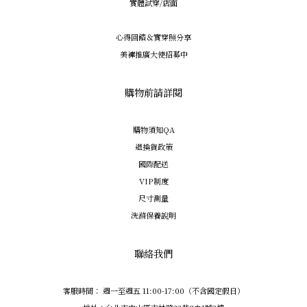
實體試穿/店面
心得回饋＆實穿照分享
美褲推廣大使招募中
購物前請詳閱
購物須知QA
退換貨政策
國際配送
VIP制度
尺寸測量
洗滌保養說明
聯絡我們
客服時間： 週一至週五 11:00-17:00（不含國定假日）