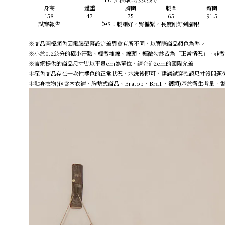
身高
體重
胸圍
腰圍
臀圍
158
47
75
65
91.5
試穿報告
短S：腰剛好，臀偏緊，長度剛好到腳跟
※商品圖檔顏色因電腦螢幕設定差異會有所不同，以實際商品顏色為準。
※小於0.2公分的極小汙點、輕微雜線、線頭、輕微勾紗皆為「正常情況」，非
※官網提供的商品尺寸皆以平量cm為單位，請允許2cm的國際允差
＊深色商品存在一次性褪色的正常狀況，水洗後即可，建議試穿確認尺寸沒問題
＊貼身衣物(包含內衣褲、胸墊式商品、Bratop、BraT、襪類)基於衛生考量