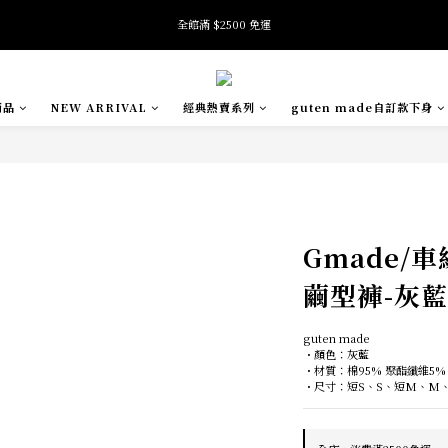
7
8
7
9
6
6
全館滿 $2500 免運
全館滿 $2500 免運
7
9
6
8
5
5
6
8
5
7
4
4
5
7
4
9
6
3
加入會員即享首購禮金 $100元
3
4
6
3
8
5
2
2
3
5
2
7
4
9
1
商品
NEW ARRIVAL
經典熱賣系列
guten made自訂款下身
1
2
4
1
6
3
8
0
:
:
:
SE
oftness 夏日快閃店 pop-up event即將結束
0
日
時
分
秒
1
3
0
5
2
7
0
2
4
1
6
1
3
0
5
全館滿 $2500 免運
0
2
4
1
3
0
2
1
Gmade/
0
繭型褲-灰藍
guten made
・顏色：灰藍
・材質：棉95% 聚酯纖維5%
・尺寸：短S、S、短M、M、