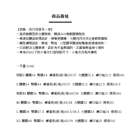
商品描述
【修飾、流行百搭及一身】
－超修飾腿型的立體剪裁，腿部360度都圓順挺拔
－車線從腰部前導設計，視覺更顯瘦，大腿肉肉女孩也能輕鬆駕馭
－繭型褲筒設計，胯寬、臀寬、O型腿等腿部疑難雜症通通消除！
－口袋配合立體車線，設計為平直側插的，正面看胯直接小兩吋
－專為158以下的小隻女打造短版尺寸，小隻女孩免改褲長
・平量 (cm)
短版S 腰圍34 臀圍44 褲襠長(前/後)39/37 大腿圍31.5 褲口寬22.5 總長103
S 腰圍34 臀圍44 褲襠長(前/後)39/37 大腿圍31.5 褲口寬22.5 總長110.5
短版M 腰圍36 臀圍46 褲襠長(前/後)40/38 大腿圍33 褲口寬23 總長106
M 腰圍36 臀圍46 褲襠長(前/後)40/38 大腿圍33 褲口寬23 總長111
L 腰圍38 臀圍47.5 褲襠長(前/後)40.5/38.5 大腿圍34 褲口寬24 總長112
XL 腰圍40 臀圍50 褲襠長(前/後)41/39 大腿圍35 褲口寬25 總長114