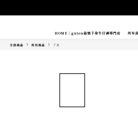
HOME｜guten最強下身牛仔褲專門店
所有
Tide if s
全部商品
所有商品
下身