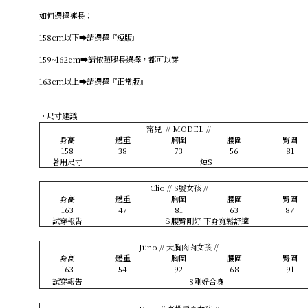
如何選擇褲長：
158cm以下➡️請選擇『短版』
159~162cm➡️請依照腿長選擇，都可以穿
163cm以上➡️請選擇『正常版』
・尺寸建議
甯兒 // MODEL //
身高
體重
胸圍
腰圍
臀圍
158
38
73
56
81
著用尺寸
短S
Clio // S號女孩 //
身高
體重
胸圍
腰圍
臀圍
163
47
81
63
87
試穿報告
Ｓ腰臀剛好 下身寬鬆舒適
Juno // 大胸肉肉女孩 //
身高
體重
胸圍
腰圍
臀圍
163
54
92
68
91
試穿報告
S剛好合身