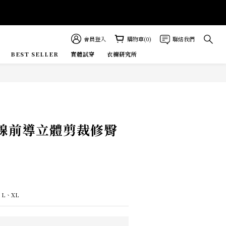
會員登入
購物車(0)
聯絡我們
BEST SELLER
實體試穿
衣櫥研究所
E MORE
立即購買
車線前導立體剪裁修臀
L、XL