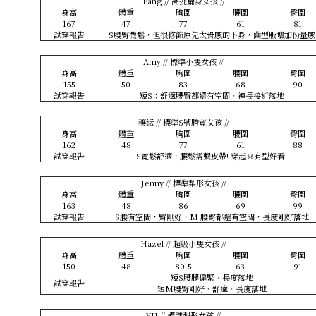
Fang // 高挑扁身女孩 //
身高
體重
胸圍
腰圍
臀圍
167
47
77
61
81
試穿報告
S腰臀微鬆，但很修飾原先太骨感的下身，繭型版增加份量感
Amy // 標準小隻女孩 //
身高
體重
胸圍
腰圍
臀圍
155
50
83
68
90
試穿報告
短S：舒適腰臀都還有空間，褲長接近落地
穰紜 // 標準S號胯寬女孩 //
身高
體重
胸圍
腰圍
臀圍
162
48
77
61
88
試穿報告
S寬鬆舒適，腰鬆需繫皮帶! 穿起來有型好看!
Jenny // 標準梨形女孩 //
身高
體重
胸圍
腰圍
臀圍
163
48
86
69
99
試穿報告
S腰有空間，臀剛好，M 腰臀都還有空間，長度剛好落地
Hazel // 超級小隻女孩 //
身高
體重
胸圍
腰圍
臀圍
150
48
80.5
63
91
短S腰腿偏緊，長度落地
試穿報告
短M腰臀剛好、舒適，長度落地
YU // 標準梨形女孩 //