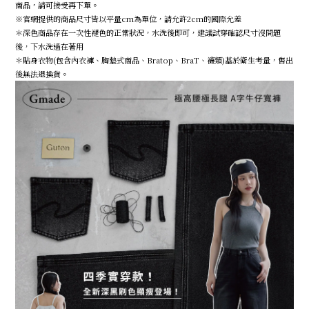
商品，請可接受再下單。
※官網提供的商品尺寸皆以平量cm為單位，請允許2cm的國際允差
＊深色商品存在一次性褪色的正常狀況，水洗後即可，建議試穿確認尺寸沒問題
後，下水洗過在著用
＊貼身衣物(包含內衣褲、胸墊式商品、Bratop、BraT、襪類)基於衛生考量，售出
後無法退換貨。