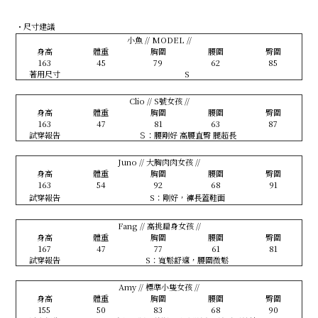
・尺寸建議
小魚 // MODEL //
身高
體重
胸圍
腰圍
臀圍
163
45
79
62
85
著用尺寸
S
Clio // S號女孩 //
身高
體重
胸圍
腰圍
臀圍
163
47
81
63
87
試穿報告
Ｓ：腰剛好 高腰直臀 腿超長
Juno // 大胸肉肉女孩 //
身高
體重
胸圍
腰圍
臀圍
163
54
92
68
91
試穿報告
S：剛好，褲長蓋鞋面
Fang // 高挑扁身女孩 //
身高
體重
胸圍
腰圍
臀圍
167
47
77
61
81
試穿報告
S：寬鬆舒適，腰圍微鬆
Amy // 標準小隻女孩 //
身高
體重
胸圍
腰圍
臀圍
155
50
83
68
90