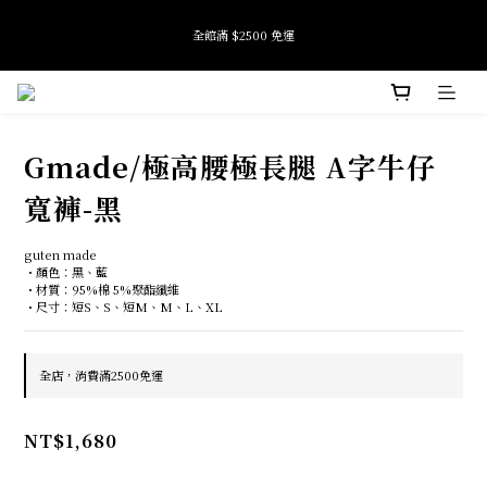
9
全館滿 $2500 免運
9
8
9
9
全館滿 $2500 免運
8
9
7
8
8
9
9
7
8
6
7
7
8
8
6
7
5
6
6
9
7
7
加入會員即享首購禮金 $100元
5
6
4
5
5
8
6
6
4
5
3
4
4
7
5
5
3
4
2
3
3
6
4
4
Tide if softness 夏日快閃店 pop-up event即將結束
2
3
1
2
2
5
3
3
Gmade/極高腰極長腿 A字牛仔
:
:
:
SEE MORE
日
時
分
秒
1
2
0
1
1
4
2
2
0
1
0
0
3
1
1
寬褲-黑
0
2
0
0
全館滿 $2500 免運
1
0
guten made
・顏色：黑、藍
・材質：95%棉 5%聚酯纖維
・尺寸：短S、S、短M、M、L、XL
全店，消費滿2500免運
NT$1,680