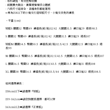
- 布料硬挺，有效包臀收腹
- 前腿農夫刷白，漸層視覺增添立體感
- 六段尺寸超齊全，各種身形都能著用
➪專為158以下的小隻女打造短版尺寸，小隻女孩免改褲長
・平量 (cm)
短版S 腰圍32 臀圍49 褲襠長(前/後)32/42 大腿圍31.5 褲口寬29 總長98.5
S 腰圍32 臀圍49 褲襠長(前/後)32/42 大腿圍31.5 褲口寬29 總長107
短版M 腰圍34.5 臀圍50.5 褲襠長(前/後)32.5/42.5 大腿圍32.5 褲口寬30.5 總
長99
M 腰圍34.5 臀圍50.5 褲襠長(前/後)32.5/42.5 大腿圍32.5 褲口寬30.5 總長107
L 腰圍36.5 臀圍53 褲襠長(前/後)33/43.5 大腿圍33.5 褲口寬31 總長108
XL 腰圍38 臀圍54.5 褲襠長(前/後)33.5/44 大腿圍34.5 褲口寬32 總長108.5
如何選擇褲長：
158cm以下➡️請選擇『短版』
159~162cm➡️請依照腿長選擇，都可以穿
163cm以上➡️請選擇『正常版』