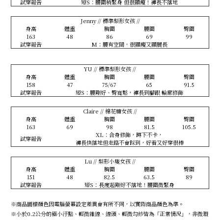
試穿報告
短S：腰圍稍緊身 但很顯瘦！褲長不落地
Jenny // 標準梨形女孩 //
身高
體重
胸圍
腰圍
臀圍
163
48
86
69
99
試穿報告
M：腰有空間，很顯瘦又顯腿長
YU // 標準梨形女孩 //
身高
體重
胸圍
腰圍
臀圍
158
47
75/67
65
91.5
試穿報告
短S：腰剛好、臀寬鬆，褲長到腳跟 輪廓修飾
Claire // 棉花糖女孩 //
身高
體重
胸圍
腰圍
臀圍
163
69
98
81.5
105.5
XL：合身修飾，蹲下不卡，
試穿報告
褲長快落地但走路不會踩到，好看又好穿很棒
Lu // 梨形小隻女孩 //
身高
體重
胸圍
腰圍
臀圍
151
48
82.5
63.5
89
試穿報告
短S：長度超剛好不落地！腰圍微緊身
※商品圖檔顏色因電腦螢幕設定差異會有所不同，以實際商品顏色為準。
※小於0.2公分的極小汙點、輕微雜線、線頭、輕微勾紗皆為「正常情況」，非微瑕