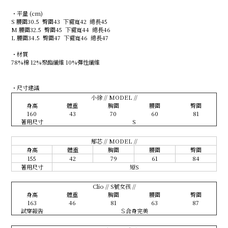
・平量 (cm)
S 腰圍30.5 臀圍43 下襬寬42 總長45
M 腰圍32.5 臀圍45 下襬寬44 總長46
L 腰圍34.5 臀圍47 下襬寬46 總長47
・材質
78%棉 12%聚酯纖維 10%彈性纖維
・尺寸建議
小徐 // MODEL //
身高
體重
胸圍
腰圍
臀圍
160
43
70
60
81
著用尺寸
S
郁芯 // MODEL //
身高
體重
胸圍
腰圍
臀圍
155
42
79
61
84
著用尺寸
短S
Clio // S號女孩 //
身高
體重
胸圍
腰圍
臀圍
163
46
81
63
87
試穿報告
Ｓ合身完美