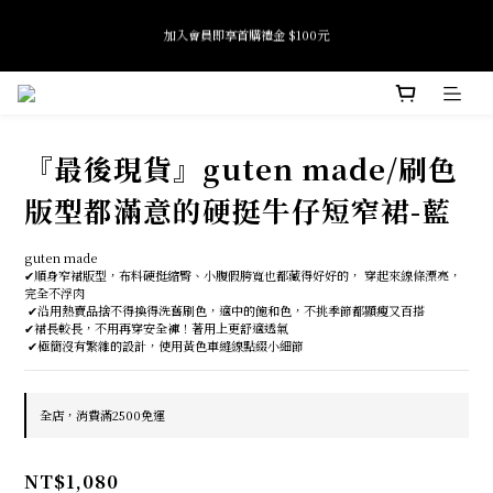
5
5
4
6
5
4
5
8
全館滿 $2500 免運
4
4
3
5
4
3
4
7
3
3
2
4
3
2
3
6
Tide if softness 夏日快閃店 pop-up event即將結束
2
2
1
3
2
1
2
5
:
:
:
SEE MORE
日
時
分
秒
1
1
0
2
1
0
1
4
0
0
1
0
0
3
0
2
全館滿 $2500 免運
1
『最後現貨』guten made/刷色
0
版型都滿意的硬挺牛仔短窄裙-藍
guten made
✔順身窄裙版型，布料硬挺縮臀、小腹假胯寬也都藏得好好的， 穿起來線條漂亮，
完全不浮肉
 ✔沿用熱賣品捨不得換得洗舊刷色，適中的飽和色，不挑季節都顯瘦又百搭 
✔裙長較長，不用再穿安全褲！著用上更舒適透氣
 ✔極簡沒有繁雜的設計，使用黃色車縫線點綴小細節
全店，消費滿2500免運
NT$1,080