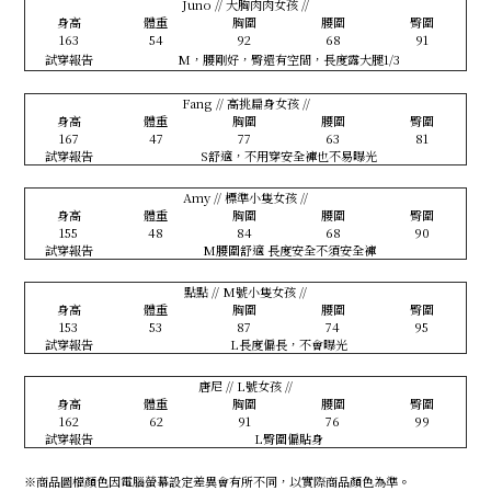
Juno // 大胸肉肉女孩 //
身高
體重
胸圍
腰圍
臀圍
163
54
92
68
91
試穿報告
M，腰剛好，臀還有空間，長度露大腿1/3
Fang // 高挑扁身女孩 //
身高
體重
胸圍
腰圍
臀圍
167
47
77
63
81
試穿報告
S舒適，不用穿安全褲也不易曝光
Amy // 標準小隻女孩 //
身高
體重
胸圍
腰圍
臀圍
155
48
84
68
90
試穿報告
M腰圍舒適 長度安全不須安全褲
點點 // M號小隻女孩 //
身高
體重
胸圍
腰圍
臀圍
153
53
87
74
95
試穿報告
L長度偏長，不會曝光
唐尼 // L號女孩 //
身高
體重
胸圍
腰圍
臀圍
162
62
91
76
99
試穿報告
L臀圍偏貼身
※商品圖檔顏色因電腦螢幕設定差異會有所不同，以實際商品顏色為準。