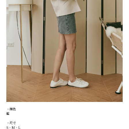
・顏色
藍
・尺寸
S、M、L