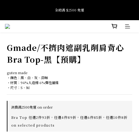
9
8
9
全館滿 $2500 免運
全館滿 $2500 免運
9
9
9
7
9
8
8
8
8
6
8
7
7
7
7
5
7
6
6
6
6
4
9
6
5
加入會員即享首購禮金 $100元
5
5
5
3
8
5
4
4
4
4
2
7
4
3
3
Gmade/不擠肉遮副乳削肩背心
3
3
1
6
3
9
Tide if softness 夏日快閃店 pop-up event即將結束
2
2
2
2
0
5
2
8
:
:
:
1
SEE MORE
1
Days
Hours
Minutes
Seconds
1
1
4
1
7
Bra Top-黑【預購】
0
0
0
0
3
0
6
2
5
全館滿 $2500 免運
guten made
1
4
・顏色：黑、白、灰、深咖
0
3
・材質：94%人造棉 6%彈性纖維			
2
・尺寸：S、M
1
0
消費滿2500免運 on order
Bra Top 任選2件93折，任選4件89折，任選6件85折，任選10件8折
on selected products