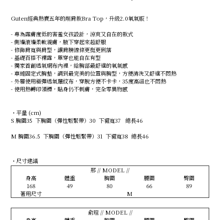
Guten經典熱賣五年的削肩款Bra Top，升級2.0氧氣版！
- 專為露膚度低的害羞女孩設計，涼爽又自在的款式
- 側邊滾邊柔軟親膚，腋下穿起來超舒服
- 修飾肩寬與肩型，讓肩膀線條更挺更俐落
- 基礎百搭不裸露，單穿也能自在有型
- 獨家首創透氣網布內裡，給胸部最舒適的氧氣感
- 車縫固定式胸墊，調到最完美的位置與胸型，方便清洗又舒適不悶熱
- 外層使用極彈透氣羅紋布，穿脫方便不卡卡，35度高溫也不悶熱
- 使用熱轉印領標，貼身仍不刺膚，完全零異物感
・平量 (cm)
S 胸圍35 下胸圍（彈性鬆緊帶）30 下襬寬37 總長46
M 胸圍36.5 下胸圍（彈性鬆緊帶）31 下襬寬38 總長46
・尺寸建議
邢 // MODEL //
身高
體重
胸圍
腰圍
臀圍
168
49
80
66
89
著用尺寸
M
俞瑄 // MODEL //