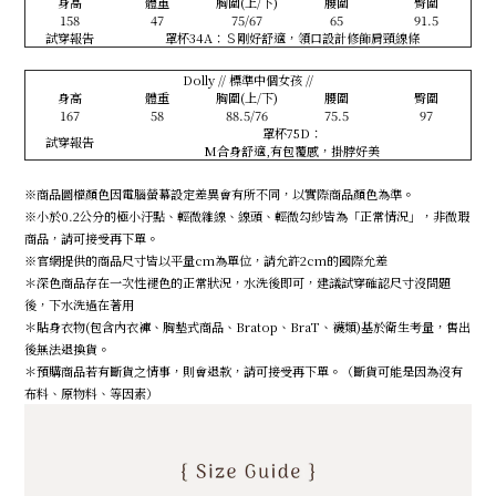
身高
體重
胸圍(上/下)
腰圍
臀圍
158
47
75/67
65
91.5
試穿報告
罩杯34A：Ｓ剛好舒適，領口設計修飾肩頸線條
Dolly // 標準中個女孩 //
身高
體重
胸圍(上/下)
腰圍
臀圍
167
58
88.5/76
75.5
97
罩杯75D：
試穿報告
M合身舒適,有包覆感，掛脖好美
※商品圖檔顏色因電腦螢幕設定差異會有所不同，以實際商品顏色為準。
※小於0.2公分的極小汙點、輕微雜線、線頭、輕微勾紗皆為「正常情況」，非微瑕
商品，請可接受再下單。
※官網提供的商品尺寸皆以平量cm為單位，請允許2cm的國際允差
＊深色商品存在一次性褪色的正常狀況，水洗後即可，建議試穿確認尺寸沒問題
後，下水洗過在著用
＊貼身衣物(包含內衣褲、胸墊式商品、Bratop、BraT、襪類)基於衛生考量，售出
後無法退換貨。
＊預購商品若有斷貨之情事，則會退款，請可接受再下單。（斷貨可能是因為沒有
布料、原物料、等因素）