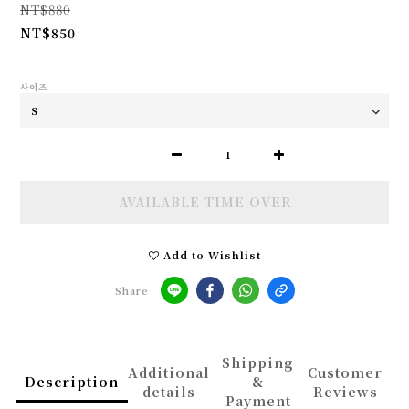
NT$880
NT$850
사이즈
AVAILABLE TIME OVER
Add to Wishlist
Share
Shipping
Additional
Customer
Description
&
details
Reviews
Payment