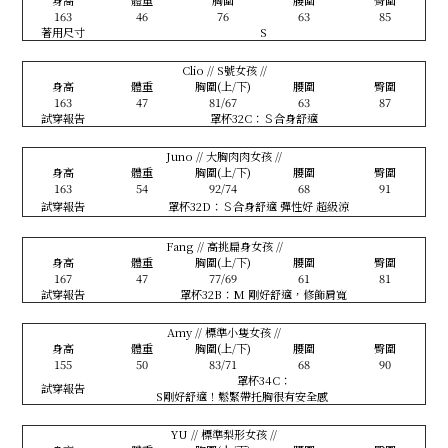
身高
體重
胸圍
腰圍
臀圍
163
46
76
63
85
著用尺寸
S
Clio // S號女孩 //
身高
體重
胸圍(上/下)
腰圍
臀圍
163
47
81/67
63
87
試穿報告
罩杯32C：Ｓ合身舒適
Juno // 大胸肉肉女孩 //
身高
體重
胸圍(上/下)
腰圍
臀圍
163
54
92/74
68
91
試穿報告
罩杯32D：Ｓ合身舒適 彈性好 超級涼
Fang // 高挑扁身女孩 //
身高
體重
胸圍(上/下)
腰圍
臀圍
167
47
77/69
61
81
試穿報告
罩杯32B：M 剛好舒適，修飾肩寬
Amy // 標準小隻女孩 //
身高
體重
胸圍(上/下)
腰圍
臀圍
155
50
83/71
68
90
罩杯34C：
試穿報告
S剛好舒適！鬆緊帶托胸很有安全感
YU // 標準梨形女孩 //