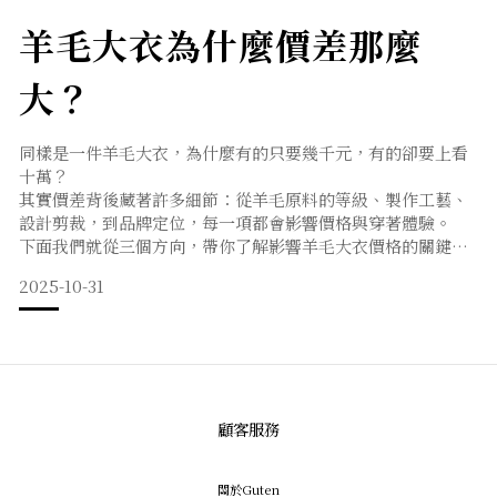
羊毛大衣為什麼價差那麼
大？
同樣是一件羊毛大衣，為什麼有的只要幾千元，有的卻要上看
十萬？
其實價差背後藏著許多細節：從羊毛原料的等級、製作工藝、
設計剪裁，到品牌定位，每一項都會影響價格與穿著體驗。
下面我們就從三個方向，帶你了解影響羊毛大衣價格的關鍵因
素，幫你在挑選時更清楚：哪些價差是合理的，哪些只是品牌
2025-10-31
溢價。一、原料品質羊毛含量、混紡比例：羊毛含量越高 → 成
本越高、保暖性、質感更佳。
混有聚酯纖維（Polyester）或壓克力（Acrylic） → 相較純
羊毛價格較低、觸感較差，但耐磨。✨好的羊毛大衣：表面有
光澤，手感
顧客服務
關於Guten