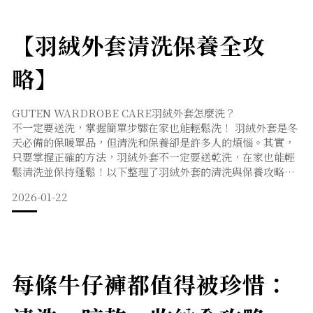
【羽絨外套清洗保養全攻
略】
GUTEN WARDROBE CARE羽絨外套怎麼洗？
不一定要送洗，掌握簡單步驟在家也能輕鬆洗！ 羽絨外套是冬
天必備的保暖單品，但清洗和保養卻是許多人的煩惱。其實，
只要掌握正確的方法，羽絨外套不一定要送乾洗，在家也能輕
鬆清洗並保持蓬鬆！以下整理了羽絨外套的清洗與保養攻略，
讓你的羽絨衣每年都像新的一樣。一、局部清潔：針對領口與
2026-01-22
袖口羽絨外套最容易髒的地方通常是領口、袖口。如果只有局
部汙漬，不需要整件清洗：使用中性洗潔劑或肥皂水，搭配軟
毛牙刷或海綿輕輕刷洗。洗淨後用濕布擦掉洗劑，並用乾毛巾
壓乾。二
每條牛仔褲都值得被珍惜：