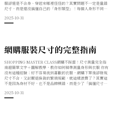
服卻還是不合身、穿起來哪裡怪怪的？其實問題不一定是量錯
尺寸，而是還沒搞懂自己的「身形類型」！每個人身形不同，
即使穿一樣的商品，比例與線條感也會差非常多。本篇將帶你
2025-10-31
快速了解五大女性身形特徵，並分享穿搭技巧與挑選秘訣，讓
你買衣服不再迷思，從此穿出身形優勢、自信加倍！💃【 五大
身材辨識指南 】🍎 蘋果型 (O型)特徵：腰圍 &
網購服裝尺寸的完整指南
SHOPPING MASTER CLASS網購不踩雷！尺寸測量完全指
南超簡單文字＋圖解教學，教你如何精準測量身形與衣服 你有
沒有這種經驗：好不容易挑到喜歡的衣服，網購下單後卻發現
尺寸不合，又討厭退換貨的繁瑣規範，就這樣浪費了？其實這
不是因為身材不好，也不是品牌標錯，而是少了「搞懂尺寸」
這一步！✨ 成為網購高手！請參考以下步驟：✔ 先量自己的身
2025-10-31
形尺寸✔ 點開網拍要購買的商品✔ 從衣櫃裡面挑出一件類似布
料、版型的衣服✔ 根據本文方法量尺寸✔ 打開商品頁，對比尺
寸表與試穿報告（參考 Model 身高體