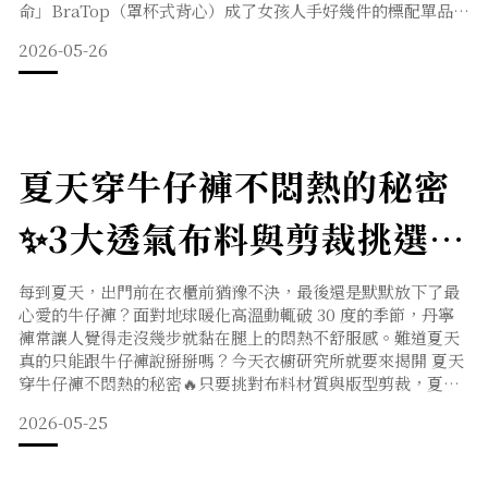
命」BraTop（罩杯式背心）成了女孩人手好幾件的標配單品。
不過，你可能好奇：既然市場上已經有強調舒適的「無鋼圈內
2026-05-26
衣」，為什麼大家還是瘋買 BraTop？因為真正的夏日解熱救
星，不該只是把內衣變背心，而是要「把內衣直接做成高級時
裝」。今天【衣櫥研究所】就要來揭開 BraT
夏天穿牛仔褲不悶熱的秘密
✨3大透氣布料與剪裁挑選指
南，告別黏膩感穿出顯瘦高
每到夏天，出門前在衣櫃前猶豫不決，最後還是默默放下了最
心愛的牛仔褲？面對地球暖化高溫動輒破 30 度的季節，丹寧
級感！
褲常讓人覺得走沒幾步就黏在腿上的悶熱不舒服感。難道夏天
真的只能跟牛仔褲說掰掰嗎？今天衣櫥研究所就要來揭開 夏天
穿牛仔褲不悶熱的秘密🔥只要挑對布料材質與版型剪裁，夏天
穿丹寧不僅能保持乾爽，還能兼顧防曬與時髦顯瘦！🔥 技巧
2026-05-25
一：看懂成分表！夏天首選的 3 大透氣牛仔布料網購牛仔褲
時，別只看照片好看，材質成分才是決定它悶不悶熱的關鍵！
夏天挑選時，請朝以下三種神級成分挑選：1. 天絲牛仔（Te