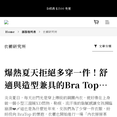
8
9
全館滿 $2500 免運
全館滿 $2500 免運
9
7
8
9
8
6
7
8
7
5
6
7
9
6
9
4
9
5
6
9
8
加入會員即享首購禮金 $100元
5
8
3
8
4
5
8
7
4
7
2
7
3
4
7
6
Home
部落格列表
衣櫥研究所
3
6
1
6
2
3
6
5
Tide if softness 夏日快閃店 pop-up event即將結束
2
5
0
5
1
2
5
4
:
:
:
SEE MORE
日
時
分
秒
1
4
4
0
1
4
3
衣櫥研究所
文章分類
0
3
3
0
3
2
2
2
2
1
全館滿 $2500 免運
1
1
1
0
0
0
0
爆熱夏天拒絕多穿一件！舒
適與造型兼具的Bra Top一
件就能完美穿搭出門！
炎炎夏日，每天出門光是穿上傳統的鋼圈內衣，就好像在上身
做一個小型三溫暖XD悶熱、勒痕、流汗後的黏膩感讓女孩瀕臨
崩潰❤️‍🩹這也是為什麼近年來，女孩們為了少穿一件衣服，紛
紛投向 BraTop 的懷抱，衣櫃也開始進行一場「內衣掰掰革