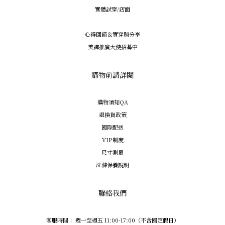
實體試穿/店面
心得回饋＆實穿照分享
美褲推廣大使招募中
購物前請詳閱
購物須知QA
退換貨政策
國際配送
VIP制度
尺寸測量
洗滌保養說明
聯絡我們
客服時間： 週一至週五 11:00-17:00（不含國定假日）