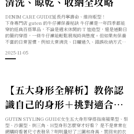
清洗、晾乾、收納全攻略
DENIM CARE GUIDE延長丹寧壽命、維持版型！
下身專門店 guten 的牛仔褲保養秘訣 牛仔褲是一年四季都能
穿的經典百搭單品，不論是週末休閒的 T 恤造型，還是通勤日
的簡約穿搭，一條牛仔褲能輕鬆展現時尚態度。但如果有保養
不當的日常習慣，例如太常清洗、日曬過久、錯誤收納方式等
等，其實都在默默縮短牛仔褲的壽命😟一條好的牛仔褲，隨著
2025-11-05
時間越穿越有味道，主要關鍵就在於「正確保養」。讓身為下
身專門店的 guten 帶你深入了解牛仔褲保養方法！從清洗、曬
乾到收納細節，幫助你延長丹寧壽命、維持版型，
【五大身形全解析】教你認
識自己的身形＋挑對適合的
衣服！
GUTEN STYLING GUIDE女生五大身形穿搭指南蘋果型、梨
型、沙漏型、倒三角、H型身形怎麼穿才好看？ 是不是常常在
網購時看著尺寸表發呆？明明量好了三圍和身高，買回來的衣