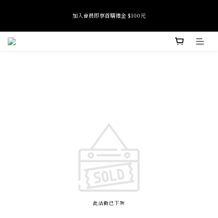
7
8
6
7
9
7
全館滿 $2500 免運
6
7
5
6
8
6
9
加入會員即享首購禮金 $100元
5
6
4
5
7
9
5
8
4
5
3
4
6
8
4
7
3
4
2
3
5
7
3
6
Tide if softness 夏日快閃店 pop-up event即將結束
2
3
1
2
4
6
2
5
:
:
:
SEE MORE
日
時
分
秒
1
2
0
1
3
5
1
4
0
1
0
2
4
0
3
0
1
3
2
全館滿 $2500 免運
0
2
1
1
0
0
此活動已下架