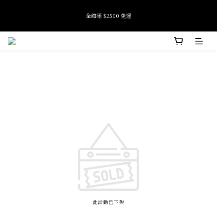
9
9
8
9
8
全館滿 $2500 免運
全館滿 $2500 免運
9
7
8
7
8
9
6
7
6
7
8
5
6
5
6
7
4
5
9
4
加入會員即享首購禮金 $100元
5
6
3
4
8
3
4
5
2
3
7
2
3
4
1
2
6
1
9
Tide if softness 夏日快閃店 pop-up event即將結束
2
3
0
9
1
5
0
8
:
:
:
SEE MORE
日
時
分
秒
1
2
8
0
4
7
0
1
7
3
6
0
6
2
5
全館滿 $2500 免運
5
1
4
4
0
3
3
2
2
1
1
0
0
此活動已下架