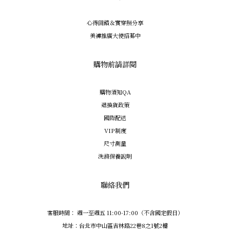
心得回饋＆實穿照分享
美褲推廣大使招募中
購物前請詳閱
購物須知QA
退換貨政策
國際配送
VIP制度
尺寸測量
洗滌保養說明
聯絡我們
客服時間： 週一至週五 11:00-17:00（不含國定假日）
地址：台北市中山區吉林路22巷8之1號2樓