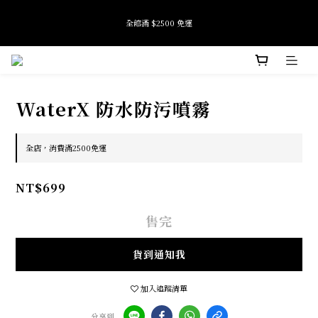
9
9
8
8
全館滿 $2500 免運
全館滿 $2500 免運
9
9
7
7
8
8
6
6
7
7
5
5
9
6
6
4
9
4
8
9
加入會員即享首購禮金 $100元
5
5
3
8
3
7
8
4
4
2
7
2
6
7
9
WaterX 防水防污噴霧
3
3
1
6
1
5
6
8
Tide if softness 夏日快閃店 pop-up event即將結束
2
2
0
5
0
4
5
7
:
:
:
SEE MORE
日
時
分
秒
1
1
4
3
4
6
0
0
3
2
3
5
全店，消費滿2500免運
2
1
2
4
全館滿 $2500 免運
1
0
1
3
0
0
2
NT$699
1
0
售完
貨到通知我
加入追蹤清單
分享到